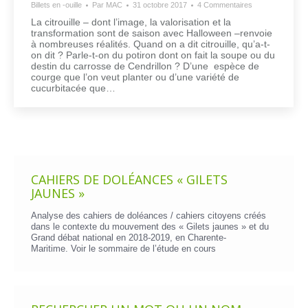
Billets en -ouille
Par
MAC
31 octobre 2017
4 Commentaires
La citrouille – dont l’image, la valorisation et la
transformation sont de saison avec Halloween –renvoie
à nombreuses réalités. Quand on a dit citrouille, qu’a-t-
on dit ? Parle-t-on du potiron dont on fait la soupe ou du
destin du carrosse de Cendrillon ? D’une espèce de
courge que l’on veut planter ou d’une variété de
cucurbitacée que…
CAHIERS DE DOLÉANCES « GILETS
JAUNES »
Analyse des cahiers de doléances / cahiers citoyens créés
dans le contexte du mouvement des « Gilets jaunes » et du
Grand débat national en 2018-2019, en Charente-
Maritime. Voir le
sommaire de l’étude en cours