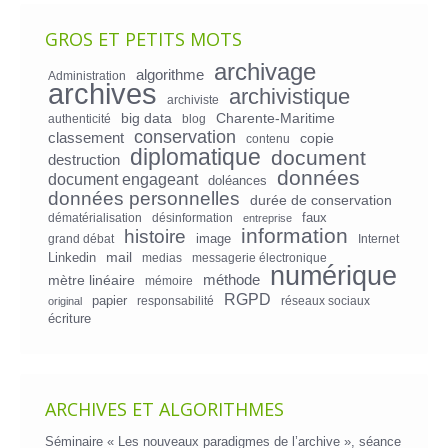
GROS ET PETITS MOTS
archivage
algorithme
Administration
archives
archivistique
archiviste
big data
Charente-Maritime
authenticité
blog
conservation
classement
copie
contenu
diplomatique
document
destruction
données
document engageant
doléances
données personnelles
durée de conservation
faux
dématérialisation
désinformation
entreprise
information
histoire
image
grand débat
Internet
mail
Linkedin
medias
messagerie électronique
numérique
mètre linéaire
méthode
mémoire
RGPD
papier
responsabilité
réseaux sociaux
original
écriture
ARCHIVES ET ALGORITHMES
Séminaire « Les nouveaux paradigmes de l’archive », séance