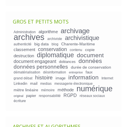
GROS ET PETITS MOTS
archivage
algorithme
Administration
archives
archivistique
archiviste
big data
Charente-Maritime
authenticité
blog
conservation
classement
copie
contenu
diplomatique
document
destruction
données
document engageant
doléances
données personnelles
durée de conservation
faux
dématérialisation
désinformation
entreprise
information
histoire
image
grand débat
Internet
mail
Linkedin
medias
messagerie électronique
numérique
mètre linéaire
méthode
mémoire
RGPD
papier
responsabilité
réseaux sociaux
original
écriture
ARCHIVES ET ALGORITHMES