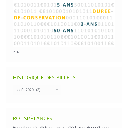
icle
HISTORIQUE DES BILLETS
Historique
des
billets
ROUSPÉTANCES
Recueil des 52 billets en -ance.
Télécharger Rouspétances