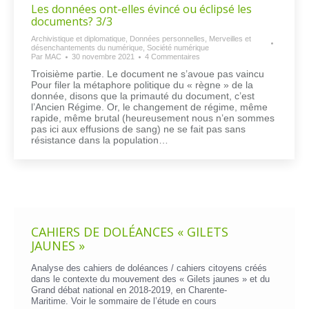
Les données ont-elles évincé ou éclipsé les
documents? 3/3
Archivistique et diplomatique
,
Données personnelles
,
Merveilles et
désenchantements du numérique
,
Société numérique
Par
MAC
30 novembre 2021
4 Commentaires
Troisième partie. Le document ne s’avoue pas vaincu
Pour filer la métaphore politique du « règne » de la
donnée, disons que la primauté du document, c’est
l’Ancien Régime. Or, le changement de régime, même
rapide, même brutal (heureusement nous n’en sommes
pas ici aux effusions de sang) ne se fait pas sans
résistance dans la population…
CAHIERS DE DOLÉANCES « GILETS
JAUNES »
Analyse des cahiers de doléances / cahiers citoyens créés
dans le contexte du mouvement des « Gilets jaunes » et du
Grand débat national en 2018-2019, en Charente-
Maritime. Voir le
sommaire de l’étude en cours