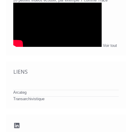
28 petites vidéos écouter, par exemple T comme Trace
Voir tout
LIENS
Arcateg
Transarchivistique
LinkedIn