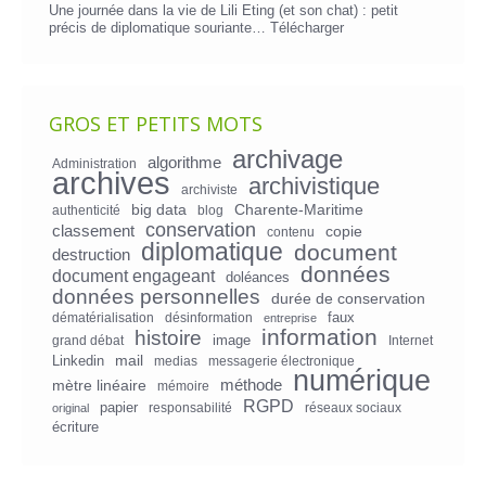
Une journée dans la vie de Lili Eting (et son chat) : petit
précis de diplomatique souriante…
Télécharger
GROS ET PETITS MOTS
archivage
algorithme
Administration
archives
archivistique
archiviste
big data
Charente-Maritime
authenticité
blog
conservation
classement
copie
contenu
diplomatique
document
destruction
données
document engageant
doléances
données personnelles
durée de conservation
faux
dématérialisation
désinformation
entreprise
information
histoire
image
grand débat
Internet
mail
Linkedin
medias
messagerie électronique
numérique
mètre linéaire
méthode
mémoire
RGPD
papier
responsabilité
réseaux sociaux
original
écriture