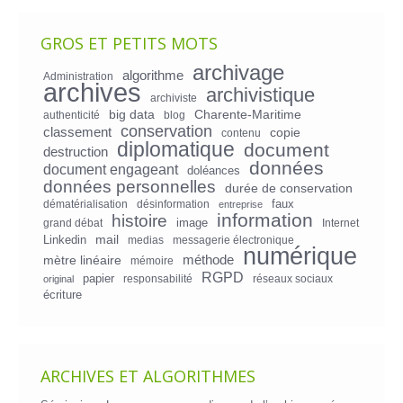
GROS ET PETITS MOTS
archivage
algorithme
Administration
archives
archivistique
archiviste
big data
Charente-Maritime
authenticité
blog
conservation
classement
copie
contenu
diplomatique
document
destruction
données
document engageant
doléances
données personnelles
durée de conservation
faux
dématérialisation
désinformation
entreprise
information
histoire
image
grand débat
Internet
mail
Linkedin
medias
messagerie électronique
numérique
mètre linéaire
méthode
mémoire
RGPD
papier
responsabilité
réseaux sociaux
original
écriture
ARCHIVES ET ALGORITHMES