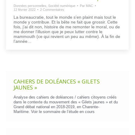
Données personnelles
,
Société numérique
Par
MAC
12 février 2022
2 Commentaires
La bureaucratie, tout le monde s’en plaint mais tout le
monde y contribue. Et la bête ne fait que grossir. Cette
fois, j’ai dit non, histoire de me remonter le moral, ou de
me donner l’illusion que je peux lutter contre le
mammouth (ce qui revient un peu au même). À la fin de
l’année…
CAHIERS DE DOLÉANCES « GILETS
JAUNES »
Analyse des cahiers de doléances / cahiers citoyens créés
dans le contexte du mouvement des « Gilets jaunes » et du
Grand débat national en 2018-2019, en Charente-
Maritime. Voir le
sommaire de l’étude en cours