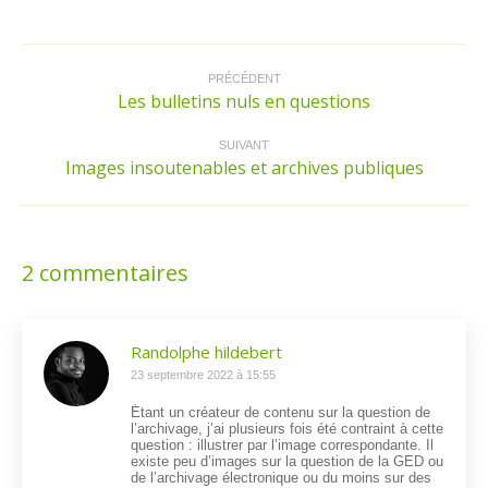
Facebook
Twitter
LinkedIn
Pinterest
Navigation
article
PRÉCÉDENT
Les bulletins nuls en questions
Article
précédent
:
SUIVANT
Images insoutenables et archives publiques
Article
suivant
:
2 commentaires
Randolphe hildebert
dit
23 septembre 2022 à 15:55
:
Étant un créateur de contenu sur la question de
l’archivage, j’ai plusieurs fois été contraint à cette
question : illustrer par l’image correspondante. Il
existe peu d’images sur la question de la GED ou
de l’archivage électronique ou du moins sur des