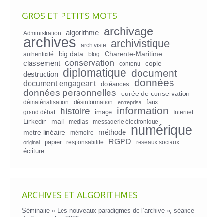
GROS ET PETITS MOTS
archivage
algorithme
Administration
archives
archivistique
archiviste
big data
Charente-Maritime
authenticité
blog
conservation
classement
copie
contenu
diplomatique
document
destruction
données
document engageant
doléances
données personnelles
durée de conservation
faux
dématérialisation
désinformation
entreprise
information
histoire
image
grand débat
Internet
mail
Linkedin
medias
messagerie électronique
numérique
mètre linéaire
méthode
mémoire
RGPD
papier
responsabilité
réseaux sociaux
original
écriture
ARCHIVES ET ALGORITHMES
Séminaire « Les nouveaux paradigmes de l’archive », séance