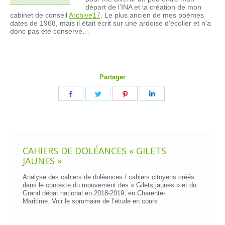
départ de l’INA et la création de mon
cabinet de conseil
Archive17
. Le plus ancien de mes poèmes
dates de 1968, mais il était écrit sur une ardoise d’écolier et n’a
donc pas été conservé…
Partager
Partager
Partager
Partager
Partager
sur
sur
sur
sur
Facebook
Twitter
Pinterest
LinkedIn
CAHIERS DE DOLÉANCES « GILETS
JAUNES »
Analyse des cahiers de doléances / cahiers citoyens créés
dans le contexte du mouvement des « Gilets jaunes » et du
Grand débat national en 2018-2019, en Charente-
Maritime. Voir le
sommaire de l’étude en cours