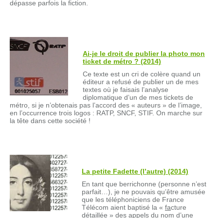
dépasse parfois la fiction.
Ai-je le droit de publier la photo mon
ticket de métro ? (2014)
Ce texte est un cri de colère quand un
éditeur a refusé de publier un de mes
textes où je faisais l’analyse
diplomatique d’un de mes tickets de
métro, si je n’obtenais pas l’accord des « auteurs » de l’image,
en l’occurrence trois logos : RATP, SNCF, STIF. On marche sur
la tête dans cette société !
La petite Fadette (l’autre) (2014)
En tant que berrichonne (personne n’est
parfait…), je ne pouvais qu’être amusée
que les téléphoniciens de France
Télécom aient baptisé la «
fa
cture
dét
aillée » des appels du nom d’une