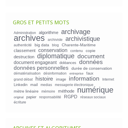
GROS ET PETITS MOTS
archivage
algorithme
Administration
archives
archivistique
archiviste
big data
Charente-Maritime
authenticité
blog
conservation
classement
copie
contenu
diplomatique
document
destruction
données
document engageant
doléances
données personnelles
durée de conservation
faux
dématérialisation
désinformation
entreprise
information
histoire
image
grand débat
Internet
mail
Linkedin
medias
messagerie électronique
numérique
mètre linéaire
méthode
mémoire
RGPD
papier
responsabilité
réseaux sociaux
original
écriture