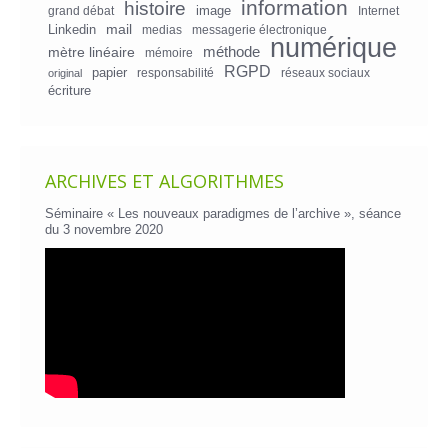
information
histoire
image
grand débat
Internet
mail
Linkedin
medias
messagerie électronique
numérique
mètre linéaire
méthode
mémoire
RGPD
papier
responsabilité
réseaux sociaux
original
écriture
ARCHIVES ET ALGORITHMES
Séminaire « Les nouveaux paradigmes de l’archive », séance
du 3 novembre 2020