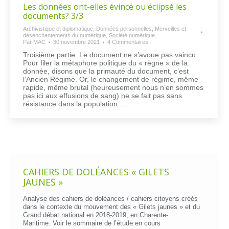
Les données ont-elles évincé ou éclipsé les
documents? 3/3
Archivistique et diplomatique
,
Données personnelles
,
Merveilles et
désenchantements du numérique
,
Société numérique
Par
MAC
30 novembre 2021
4 Commentaires
Troisième partie. Le document ne s’avoue pas vaincu
Pour filer la métaphore politique du « règne » de la
donnée, disons que la primauté du document, c’est
l’Ancien Régime. Or, le changement de régime, même
rapide, même brutal (heureusement nous n’en sommes
pas ici aux effusions de sang) ne se fait pas sans
résistance dans la population…
CAHIERS DE DOLÉANCES « GILETS
JAUNES »
Analyse des cahiers de doléances / cahiers citoyens créés
dans le contexte du mouvement des « Gilets jaunes » et du
Grand débat national en 2018-2019, en Charente-
Maritime. Voir le
sommaire de l’étude en cours