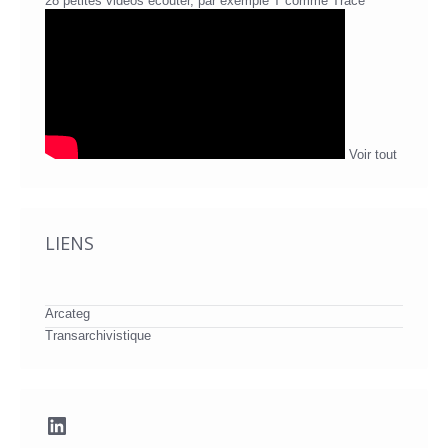
28 petites vidéos écouter, par exemple T comme Trace
Voir tout
LIENS
Arcateg
Transarchivistique
LinkedIn