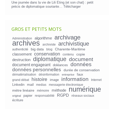
Une journée dans la vie de Lili Eting (et son chat) : petit
précis de diplomatique souriante…
Télécharger
GROS ET PETITS MOTS
archivage
algorithme
Administration
archives
archivistique
archiviste
big data
Charente-Maritime
authenticité
blog
conservation
classement
copie
contenu
diplomatique
document
destruction
données
document engageant
doléances
données personnelles
durée de conservation
faux
dématérialisation
désinformation
entreprise
information
histoire
image
grand débat
Internet
mail
Linkedin
medias
messagerie électronique
numérique
mètre linéaire
méthode
mémoire
RGPD
papier
responsabilité
réseaux sociaux
original
écriture