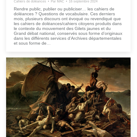
Cahiers de doléances
Par
MAC
16 septembre 2024
Rendre public, publier ou publiciser… les cahiers de
doléances ? Questions de vocabulaire. Ces derniers
mois, plusieurs discours ont évoqué ou revendiqué que
les cahiers de doléances/cahiers citoyens produits dans
le contexte du mouvement des Gilets jaunes et du
Grand débat national, conservés sous forme d’originaux
dans les différents services d’Archives départementales
et sous forme de…