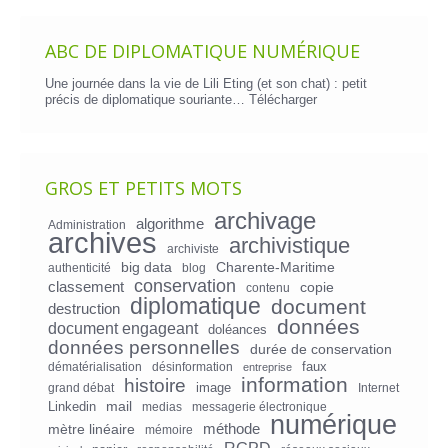
ABC DE DIPLOMATIQUE NUMÉRIQUE
Une journée dans la vie de Lili Eting (et son chat) : petit
précis de diplomatique souriante…
Télécharger
GROS ET PETITS MOTS
archivage
algorithme
Administration
archives
archivistique
archiviste
big data
Charente-Maritime
authenticité
blog
conservation
classement
copie
contenu
diplomatique
document
destruction
données
document engageant
doléances
données personnelles
durée de conservation
faux
dématérialisation
désinformation
entreprise
information
histoire
image
grand débat
Internet
mail
Linkedin
medias
messagerie électronique
numérique
mètre linéaire
méthode
mémoire
RGPD