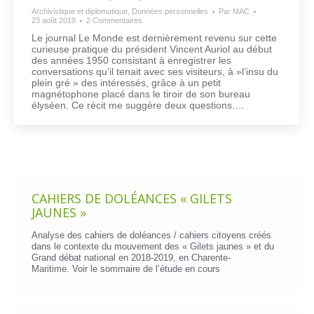
Archivistique et diplomatique
,
Données personnelles
Par
MAC
23 août 2019
2 Commentaires
Le journal Le Monde est dernièrement revenu sur cette
curieuse pratique du président Vincent Auriol au début
des années 1950 consistant à enregistrer les
conversations qu’il tenait avec ses visiteurs, à »l’insu du
plein gré » des intéressés, grâce à un petit
magnétophone placé dans le tiroir de son bureau
élyséen. Ce récit me suggère deux questions.…
CAHIERS DE DOLÉANCES « GILETS
JAUNES »
Analyse des cahiers de doléances / cahiers citoyens créés
dans le contexte du mouvement des « Gilets jaunes » et du
Grand débat national en 2018-2019, en Charente-
Maritime. Voir le
sommaire de l’étude en cours