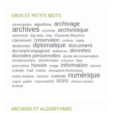
GROS ET PETITS MOTS
archivage
algorithme
Administration
archives
archivistique
archiviste
big data
Charente-Maritime
authenticité
blog
conservation
classement
copie
contenu
diplomatique
document
destruction
données
document engageant
doléances
données personnelles
durée de conservation
faux
dématérialisation
désinformation
entreprise
information
histoire
image
grand débat
Internet
mail
Linkedin
medias
messagerie électronique
numérique
mètre linéaire
méthode
mémoire
RGPD
papier
responsabilité
réseaux sociaux
original
écriture
ARCHIVES ET ALGORITHMES