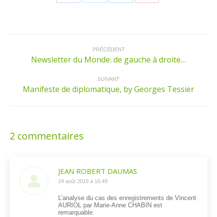
sur
sur
sur
sur
Facebook
Twitter
LinkedIn
Pinterest
Navigation
article
PRÉCÉDENT
Newsletter du Monde: de gauche à droite…
Article
précédent
:
SUIVANT
Manifeste de diplomatique, by Georges Tessier
Article
suivant
:
2 commentaires
JEAN ROBERT DAUMAS
dit
24 août 2019 à 16:49
:
L’analyse du cas des enregistrements de Vincent
AURIOL par Marie-Anne CHABIN est
remarquable.