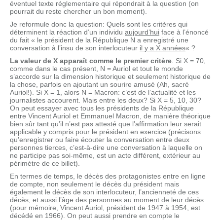
éventuel texte réglementaire qui répondrait à la question (on
pourrait du reste chercher un bon moment).
Je reformule donc la question: Quels sont les critères qui
déterminent la réaction d’un individu
aujourd’hui
face à l’énoncé
du fait « le président de la République N a enregistré une
conversation à l’insu de son interlocuteur
il y a X années
« ?
La valeur de X apparaît comme le premier critère
. Si X = 70,
comme dans le cas présent, N = Auriol et tout le monde
s’accorde sur la dimension historique et seulement historique de
la chose, parfois en ajoutant un sourire amusé (Ah, sacré
Auriol!). Si X = 1, alors N = Macron: c’est de l’actualité et les
journalistes accourent. Mais entre les deux? Si X = 5, 10, 30?
On peut essayer avec tous les présidents de la République
entre Vincent Auriol et Emmanuel Macron, de manière théorique
bien sûr tant qu’il n’est pas attesté que l’affirmation leur serait
applicable y compris pour le président en exercice (précisons
qu’enregistrer ou faire écouter la conversation entre deux
personnes tierces, c’est-à-dire une conversation à laquelle on
ne participe pas soi-même, est un acte différent, extérieur au
périmètre de ce billet).
En termes de temps, le décès des protagonistes entre en ligne
de compte, non seulement le décès du président mais
également le décès de son interlocuteur, l’ancienneté de ces
décès, et aussi l’âge des personnes au moment de leur décès
(pour mémoire, Vincent Auriol, président de 1947 à 1954, est
décédé en 1966). On peut aussi prendre en compte le