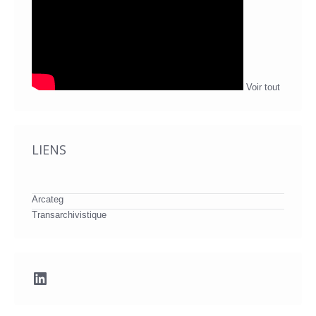
Voir tout
LIENS
Arcateg
Transarchivistique
LinkedIn