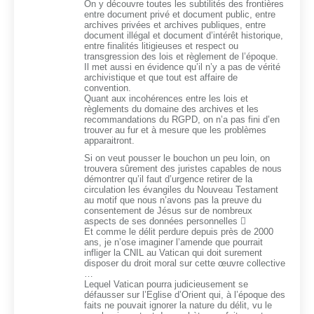
On y découvre toutes les subtilités des frontières
entre document privé et document public, entre
archives privées et archives publiques, entre
document illégal et document d’intérêt historique,
entre finalités litigieuses et respect ou
transgression des lois et règlement de l’époque.
Il met aussi en évidence qu’il n’y a pas de vérité
archivistique et que tout est affaire de
convention.
Quant aux incohérences entre les lois et
règlements du domaine des archives et les
recommandations du RGPD, on n’a pas fini d’en
trouver au fur et à mesure que les problèmes
apparaitront.
Si on veut pousser le bouchon un peu loin, on
trouvera sûrement des juristes capables de nous
démontrer qu’il faut d’urgence retirer de la
circulation les évangiles du Nouveau Testament
au motif que nous n’avons pas la preuve du
consentement de Jésus sur de nombreux
aspects de ses données personnelles 
Et comme le délit perdure depuis près de 2000
ans, je n’ose imaginer l’amende que pourrait
infliger la CNIL au Vatican qui doit surement
disposer du droit moral sur cette œuvre collective
…
Lequel Vatican pourra judicieusement se
défausser sur l’Eglise d’Orient qui, à l’époque des
faits ne pouvait ignorer la nature du délit, vu le