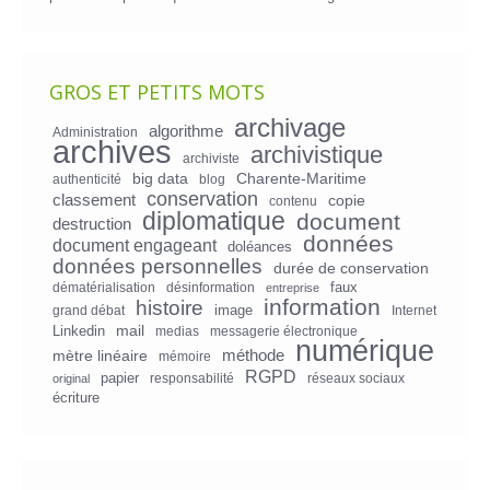
GROS ET PETITS MOTS
archivage
algorithme
Administration
archives
archivistique
archiviste
big data
Charente-Maritime
authenticité
blog
conservation
classement
copie
contenu
diplomatique
document
destruction
données
document engageant
doléances
données personnelles
durée de conservation
faux
dématérialisation
désinformation
entreprise
information
histoire
image
grand débat
Internet
mail
Linkedin
medias
messagerie électronique
numérique
mètre linéaire
méthode
mémoire
RGPD
papier
responsabilité
réseaux sociaux
original
écriture