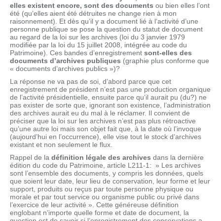
elles existent encore, sont des documents
ou bien elles l’ont
été (qu’elles aient été détruites ne change rien à mon
raisonnement). Et dès qu’il y a document lié à l’activité d’une
personne publique se pose la question du statut de document
au regard de la loi sur les archives (loi du 3 janvier 1979
modifiée par la loi du 15 juillet 2008, intégrée au code du
Patrimoine). Ces bandes d’enregistrement
sont-elles des
documents d’archives publiques
(graphie plus conforme que
« documents d’archives publics »)?
La réponse ne va pas de soi, d’abord parce que cet
enregistrement de président n’est pas une production organique
de l’activité présidentielle, ensuite parce qu’il aurait pu (du?) ne
pas exister de sorte que, ignorant son existence, l’administration
des archives aurait eu du mal à le réclamer. Il convient de
préciser que la loi sur les archives n’est pas plus rétroactive
qu’une autre loi mais son objet fait que, à la date où l’invoque
(aujourd’hui en l’occurrence), elle vise tout le stock d’archives
existant et non seulement le flux.
Rappel de la
définition légale des archives
dans la dernière
édition du code du Patrimoine, article L211-1: » Les archives
sont l’ensemble des documents, y compris les données, quels
que soient leur date, leur lieu de conservation, leur forme et leur
support, produits ou reçus par toute personne physique ou
morale et par tout service ou organisme public ou privé dans
l’exercice de leur activité ». Cette généreuse définition
englobant n’importe quelle forme et date de document, la
question est de savoir si l’enregistrement des conservations a