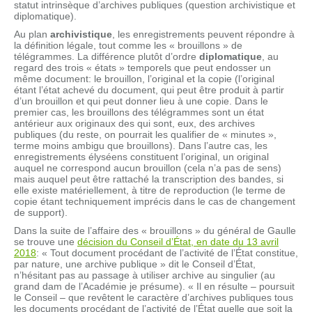
statut intrinsèque d’archives publiques (question archivistique et
diplomatique).
Au plan
archivistique
, les enregistrements peuvent répondre à
la définition légale, tout comme les « brouillons » de
télégrammes. La différence plutôt d’ordre
diplomatique
, au
regard des trois « états » temporels que peut endosser un
même document: le brouillon, l’original et la copie (l’original
étant l’état achevé du document, qui peut être produit à partir
d’un brouillon et qui peut donner lieu à une copie. Dans le
premier cas, les brouillons des télégrammes sont un état
antérieur aux originaux des qui sont, eux, des archives
publiques (du reste, on pourrait les qualifier de « minutes »,
terme moins ambigu que brouillons). Dans l’autre cas, les
enregistrements élyséens constituent l’original, un original
auquel ne correspond aucun brouillon (cela n’a pas de sens)
mais auquel peut être rattaché la transcription des bandes, si
elle existe matériellement, à titre de reproduction (le terme de
copie étant techniquement imprécis dans le cas de changement
de support).
Dans la suite de l’affaire des « brouillons » du général de Gaulle
se trouve une
décision du Conseil d’État, en date du 13 avril
2018
: « Tout document procédant de l’activité de l’État constitue,
par nature, une archive publique » dit le Conseil d’État,
n’hésitant pas au passage à utiliser archive au singulier (au
grand dam de l’Académie je présume). « Il en résulte – poursuit
le Conseil – que revêtent le caractère d’archives publiques tous
les documents procédant de l’activité de l’État quelle que soit la