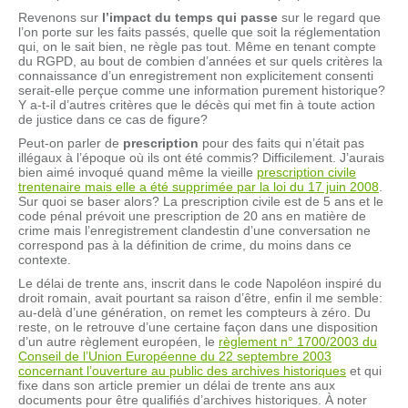
Revenons sur
l’impact du temps qui passe
sur le regard que
l’on porte sur les faits passés, quelle que soit la réglementation
qui, on le sait bien, ne règle pas tout. Même en tenant compte
du RGPD, au bout de combien d’années et sur quels critères la
connaissance d’un enregistrement non explicitement consenti
serait-elle perçue comme une information purement historique?
Y a-t-il d’autres critères que le décès qui met fin à toute action
de justice dans ce cas de figure?
Peut-on parler de
prescription
pour des faits qui n’était pas
illégaux à l’époque où ils ont été commis? Difficilement. J’aurais
bien aimé invoqué quand même la vieille
prescription civile
trentenaire mais elle a été supprimée par la loi du 17 juin 2008
.
Sur quoi se baser alors? La prescription civile est de 5 ans et le
code pénal prévoit une prescription de 20 ans en matière de
crime mais l’enregistrement clandestin d’une conversation ne
correspond pas à la définition de crime, du moins dans ce
contexte.
Le délai de trente ans, inscrit dans le code Napoléon inspiré du
droit romain, avait pourtant sa raison d’être, enfin il me semble:
au-delà d’une génération, on remet les compteurs à zéro. Du
reste, on le retrouve d’une certaine façon dans une disposition
d’un autre règlement européen, le
règlement n° 1700/2003 du
Conseil de l’Union Européenne du 22 septembre 2003
concernant l’ouverture au public des archives historiques
et qui
fixe dans son article premier un délai de trente ans aux
documents pour être qualifiés d’archives historiques. À noter