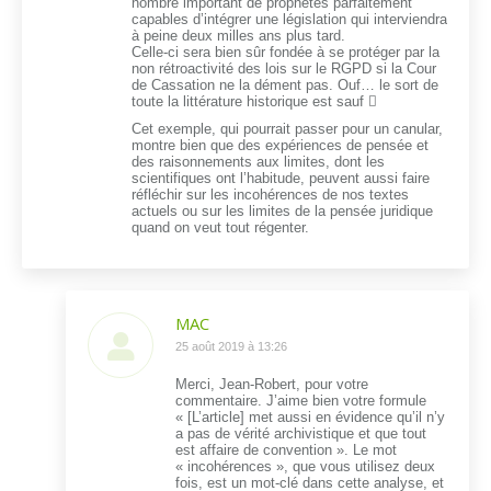
nombre important de prophètes parfaitement
capables d’intégrer une législation qui interviendra
à peine deux milles ans plus tard.
Celle-ci sera bien sûr fondée à se protéger par la
non rétroactivité des lois sur le RGPD si la Cour
de Cassation ne la dément pas. Ouf… le sort de
toute la littérature historique est sauf 
Cet exemple, qui pourrait passer pour un canular,
montre bien que des expériences de pensée et
des raisonnements aux limites, dont les
scientifiques ont l’habitude, peuvent aussi faire
réfléchir sur les incohérences de nos textes
actuels ou sur les limites de la pensée juridique
quand on veut tout régenter.
MAC
dit
25 août 2019 à 13:26
:
Merci, Jean-Robert, pour votre
commentaire. J’aime bien votre formule
« [L’article] met aussi en évidence qu’il n’y
a pas de vérité archivistique et que tout
est affaire de convention ». Le mot
« incohérences », que vous utilisez deux
fois, est un mot-clé dans cette analyse, et