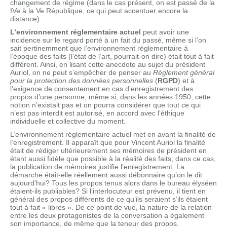
changement de régime (dans le cas présent, on est passé de la
IVe à la Ve République, ce qui peut accentuer encore la
distance).
L’environnement réglementaire actuel
peut avoir une
incidence sur le regard porté à un fait du passé, même si l’on
sait pertinemment que l’environnement réglementaire à
l’époque des faits (l’état de l’art, pourrait-on dire) était tout à fait
différent. Ainsi, en lisant cette anecdote au sujet du président
Auriol, on ne peut s’empêcher de penser au
Règlement général
pour la protection des données personnelles
(
RGPD
) et à
l’exigence de consentement en cas d’enregistrement des
propos d’une personne, même si, dans les années 1950, cette
notion n’existait pas et on pourra considérer que tout ce qui
n’est pas interdit est autorisé, en accord avec l’éthique
individuelle et collective du moment.
L’environnement réglementaire actuel met en avant la finalité de
l’enregistrement. Il apparaît que pour Vincent Auriol la finalité
était de rédiger ultérieurement ses mémoires de président en
étant aussi fidèle que possible à la réalité des faits; dans ce cas,
la publication de mémoires justifie l’enregistrement. La
démarche était-elle réellement aussi débonnaire qu’on le dit
aujourd’hui? Tous les propos tenus alors dans le bureau élyséen
étaient-ils publiables? Si l’interlocuteur est prévenu, il tient en
général des propos différents de ce qu’ils seraient s’ils étaient
tout à fait « libres ». De ce point de vue, la nature de la relation
entre les deux protagonistes de la conversation a également
son importance, de même que la teneur des propos.