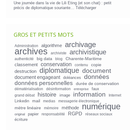
Une journée dans la vie de Lili Eting (et son chat) : petit
précis de diplomatique souriante…
Télécharger
GROS ET PETITS MOTS
archivage
algorithme
Administration
archives
archivistique
archiviste
big data
Charente-Maritime
authenticité
blog
conservation
classement
copie
contenu
diplomatique
document
destruction
données
document engageant
doléances
données personnelles
durée de conservation
faux
dématérialisation
désinformation
entreprise
information
histoire
image
grand débat
Internet
mail
Linkedin
medias
messagerie électronique
numérique
mètre linéaire
méthode
mémoire
RGPD
papier
responsabilité
réseaux sociaux
original
écriture