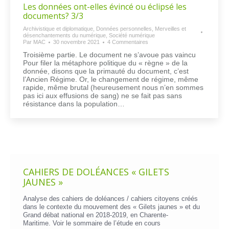
Les données ont-elles évincé ou éclipsé les
documents? 3/3
Archivistique et diplomatique
,
Données personnelles
,
Merveilles et
désenchantements du numérique
,
Société numérique
Par
MAC
30 novembre 2021
4 Commentaires
Troisième partie. Le document ne s’avoue pas vaincu
Pour filer la métaphore politique du « règne » de la
donnée, disons que la primauté du document, c’est
l’Ancien Régime. Or, le changement de régime, même
rapide, même brutal (heureusement nous n’en sommes
pas ici aux effusions de sang) ne se fait pas sans
résistance dans la population…
CAHIERS DE DOLÉANCES « GILETS
JAUNES »
Analyse des cahiers de doléances / cahiers citoyens créés
dans le contexte du mouvement des « Gilets jaunes » et du
Grand débat national en 2018-2019, en Charente-
Maritime. Voir le
sommaire de l’étude en cours