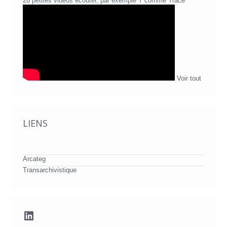
28 petites vidéos écouter, par exemple T comme Trace
Voir tout
LIENS
Arcateg
Transarchivistique
LinkedIn