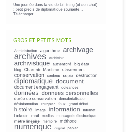
Une journée dans la vie de Lili Eting (et son chat)
: petit précis de diplomatique souriante…
Télécharger
GROS ET PETITS MOTS
archivage
algorithme
Administration
archives
archiviste
archivistique
big data
authenticité
Charente-Maritime
classement
blog
conservation
copie
destruction
contenu
diplomatique
document
document engageant
doléances
données
données personnelles
durée de conservation
dématérialisation
faux
désinformation
grand débat
entreprise
information
histoire
image
Internet
mail
Linkedin
medias
messagerie électronique
mètre linéaire
méthode
mémoire
numérique
papier
original