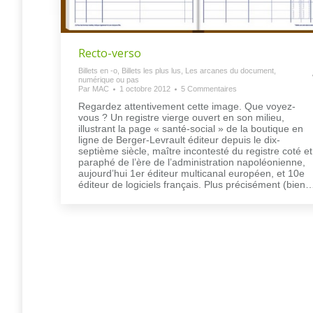
Recto-verso
Billets en -o
,
Billets les plus lus
,
Les arcanes du document,
numérique ou pas
Par
MAC
1 octobre 2012
5 Commentaires
Regardez attentivement cette image. Que voyez-
vous ? Un registre vierge ouvert en son milieu,
illustrant la page « santé-social » de la boutique en
ligne de Berger-Levrault éditeur depuis le dix-
septième siècle, maître incontesté du registre coté et
paraphé de l’ère de l’administration napoléonienne,
aujourd’hui 1er éditeur multicanal européen, et 10e
éditeur de logiciels français. Plus précisément (bien