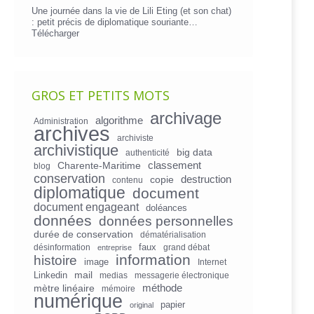
Une journée dans la vie de Lili Eting (et son chat)
: petit précis de diplomatique souriante…
Télécharger
GROS ET PETITS MOTS
archivage
algorithme
Administration
archives
archiviste
archivistique
big data
authenticité
Charente-Maritime
classement
blog
conservation
copie
destruction
contenu
diplomatique
document
document engageant
doléances
données
données personnelles
durée de conservation
dématérialisation
faux
désinformation
grand débat
entreprise
information
histoire
image
Internet
mail
Linkedin
medias
messagerie électronique
mètre linéaire
méthode
mémoire
numérique
papier
original