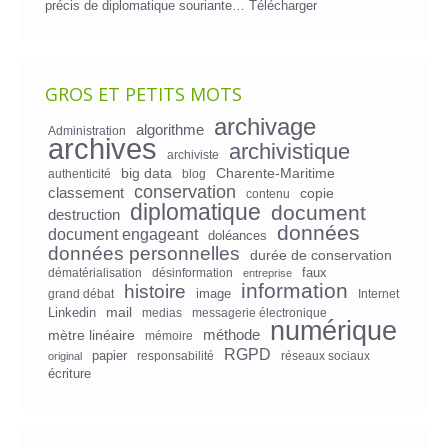
précis de diplomatique souriante…
Télécharger
GROS ET PETITS MOTS
archivage
algorithme
Administration
archives
archivistique
archiviste
big data
Charente-Maritime
authenticité
blog
conservation
classement
copie
contenu
diplomatique
document
destruction
données
document engageant
doléances
données personnelles
durée de conservation
faux
dématérialisation
désinformation
entreprise
information
histoire
image
grand débat
Internet
mail
Linkedin
medias
messagerie électronique
numérique
mètre linéaire
méthode
mémoire
RGPD
papier
responsabilité
réseaux sociaux
original
écriture