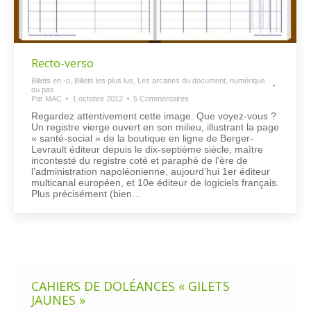
Recto-verso
Billets en -o
,
Billets les plus lus
,
Les arcanes du document, numérique
ou pas
Par
MAC
1 octobre 2012
5 Commentaires
Regardez attentivement cette image. Que voyez-vous ?
Un registre vierge ouvert en son milieu, illustrant la page
« santé-social » de la boutique en ligne de Berger-
Levrault éditeur depuis le dix-septième siècle, maître
incontesté du registre coté et paraphé de l’ère de
l’administration napoléonienne, aujourd’hui 1er éditeur
multicanal européen, et 10e éditeur de logiciels français.
Plus précisément (bien…
CAHIERS DE DOLÉANCES « GILETS
JAUNES »