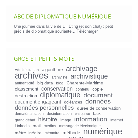
ABC DE DIPLOMATIQUE NUMÉRIQUE
Une journée dans la vie de Lili Eting (et son chat) : petit
précis de diplomatique souriante…
Télécharger
GROS ET PETITS MOTS
archivage
algorithme
Administration
archives
archivistique
archiviste
big data
Charente-Maritime
authenticité
blog
conservation
classement
copie
contenu
diplomatique
document
destruction
données
document engageant
doléances
données personnelles
durée de conservation
faux
dématérialisation
désinformation
entreprise
information
histoire
image
grand débat
Internet
mail
Linkedin
medias
messagerie électronique
numérique
mètre linéaire
méthode
mémoire