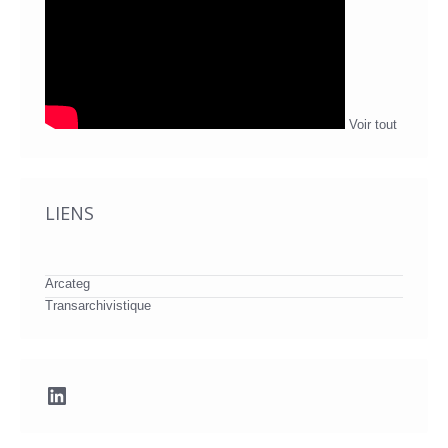
Voir tout
LIENS
Arcateg
Transarchivistique
LinkedIn