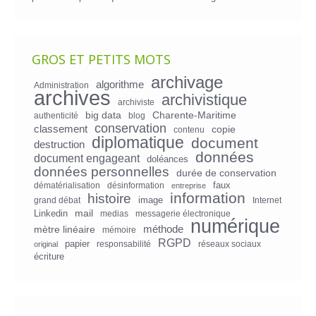
GROS ET PETITS MOTS
archivage
algorithme
Administration
archives
archivistique
archiviste
big data
Charente-Maritime
authenticité
blog
conservation
classement
copie
contenu
diplomatique
document
destruction
données
document engageant
doléances
données personnelles
durée de conservation
faux
dématérialisation
désinformation
entreprise
information
histoire
image
grand débat
Internet
mail
Linkedin
medias
messagerie électronique
numérique
mètre linéaire
méthode
mémoire
RGPD
papier
responsabilité
réseaux sociaux
original
écriture