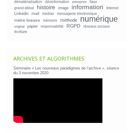
faux
dématérialisation
désinformation
entreprise
information
histoire
image
grand débat
Internet
mail
Linkedin
medias
messagerie électronique
numérique
mètre linéaire
méthode
mémoire
RGPD
papier
responsabilité
réseaux sociaux
original
écriture
ARCHIVES ET ALGORITHMES
Séminaire « Les nouveaux paradigmes de l’archive », séance
du 3 novembre 2020