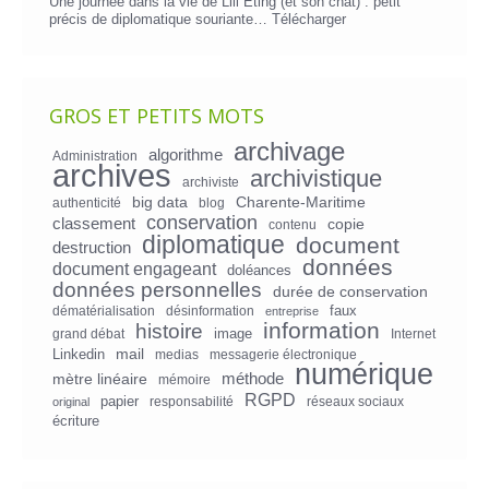
Une journée dans la vie de Lili Eting (et son chat) : petit
précis de diplomatique souriante…
Télécharger
GROS ET PETITS MOTS
archivage
algorithme
Administration
archives
archivistique
archiviste
big data
Charente-Maritime
authenticité
blog
conservation
classement
copie
contenu
diplomatique
document
destruction
données
document engageant
doléances
données personnelles
durée de conservation
faux
dématérialisation
désinformation
entreprise
information
histoire
image
grand débat
Internet
mail
Linkedin
medias
messagerie électronique
numérique
mètre linéaire
méthode
mémoire
RGPD
papier
responsabilité
réseaux sociaux
original
écriture