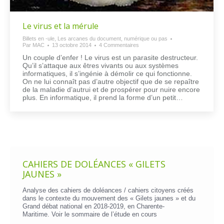
Le virus et la mérule
Billets en -ule
,
Les arcanes du document, numérique ou pas
Par
MAC
13 octobre 2014
4 Commentaires
Un couple d’enfer ! Le virus est un parasite destructeur.
Qu’il s’attaque aux êtres vivants ou aux systèmes
informatiques, il s’ingénie à démolir ce qui fonctionne.
On ne lui connaît pas d’autre objectif que de se repaître
de la maladie d’autrui et de prospérer pour nuire encore
plus. En informatique, il prend la forme d’un petit…
CAHIERS DE DOLÉANCES « GILETS
JAUNES »
Analyse des cahiers de doléances / cahiers citoyens créés
dans le contexte du mouvement des « Gilets jaunes » et du
Grand débat national en 2018-2019, en Charente-
Maritime. Voir le
sommaire de l’étude en cours