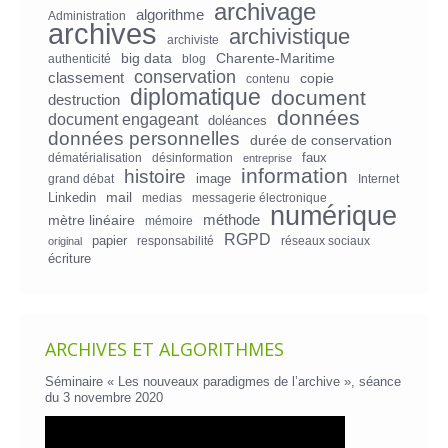
archivage
algorithme
Administration
archives
archivistique
archiviste
big data
Charente-Maritime
authenticité
blog
conservation
classement
copie
contenu
diplomatique
document
destruction
données
document engageant
doléances
données personnelles
durée de conservation
faux
dématérialisation
désinformation
entreprise
information
histoire
image
grand débat
Internet
mail
Linkedin
medias
messagerie électronique
numérique
mètre linéaire
méthode
mémoire
RGPD
papier
responsabilité
réseaux sociaux
original
écriture
ARCHIVES ET ALGORITHMES
Séminaire « Les nouveaux paradigmes de l’archive », séance
du 3 novembre 2020