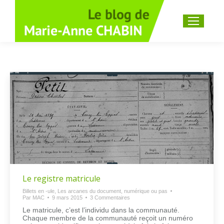
Recherche
:
Le registre matricule
Billets en -ule
,
Les arcanes du document, numérique ou pas
Par
MAC
9 mars 2015
3 Commentaires
Le matricule, c’est l’individu dans la communauté.
Chaque membre de la communauté reçoit un numéro