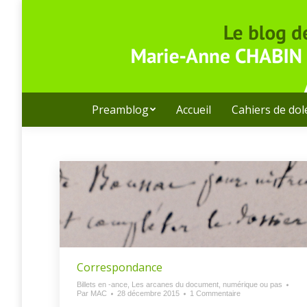
Preamblog
Accueil
Cahiers de do
Correspondance
Billets en -ance
,
Les arcanes du document, numérique ou pas
Par
MAC
28 décembre 2015
1 Commentaire