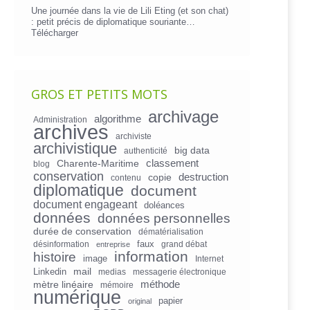
Une journée dans la vie de Lili Eting (et son chat)
: petit précis de diplomatique souriante…
Télécharger
GROS ET PETITS MOTS
archivage
algorithme
Administration
archives
archiviste
archivistique
big data
authenticité
Charente-Maritime
classement
blog
conservation
copie
destruction
contenu
diplomatique
document
document engageant
doléances
données
données personnelles
durée de conservation
dématérialisation
faux
désinformation
grand débat
entreprise
information
histoire
image
Internet
mail
Linkedin
medias
messagerie électronique
mètre linéaire
méthode
mémoire
numérique
papier
original