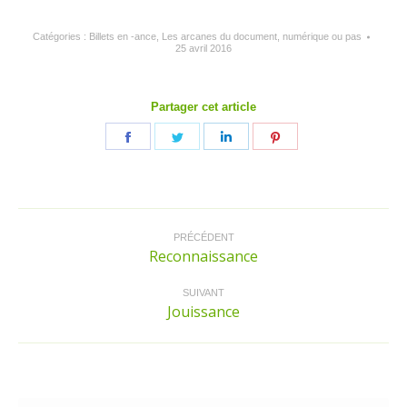
Catégories :
Billets en -ance
,
Les arcanes du document, numérique ou pas
25 avril 2016
Partager cet article
Partager
Partager
Partager
Partager
sur
sur
sur
sur
Facebook
Twitter
LinkedIn
Pinterest
Navigation
article
PRÉCÉDENT
Reconnaissance
Article
précédent
:
SUIVANT
Jouissance
Article
suivant
: