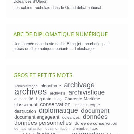
Doléances d’Oléron
Les cahiers rochelais dans le Grand débat national
ABC DE DIPLOMATIQUE NUMÉRIQUE
Une journée dans la vie de Lili Eting (et son chat) : petit
précis de diplomatique souriante…
Télécharger
GROS ET PETITS MOTS
archivage
algorithme
Administration
archives
archivistique
archiviste
big data
Charente-Maritime
authenticité
blog
conservation
classement
copie
contenu
diplomatique
document
destruction
données
document engageant
doléances
données personnelles
durée de conservation
faux
dématérialisation
désinformation
entreprise
information