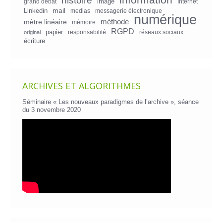
histoire
image
grand débat
Internet
mail
Linkedin
medias
messagerie électronique
numérique
mètre linéaire
méthode
mémoire
RGPD
papier
responsabilité
réseaux sociaux
original
écriture
ARCHIVES ET ALGORITHMES
Séminaire « Les nouveaux paradigmes de l’archive », séance
du 3 novembre 2020