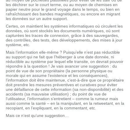
au moyen de pochettes plastifiées pour éviter de les salir ou de
les déchirer sur le court terme, ou au moyen de chemises en
papier neutre pour le grand voyage dans le temps, ou bien en
rafraîchissant des bandes magnétiques, ou encore en migrant
les données sur un autre support.
Certes, on maintient les systèmes informatiques où circulent les
données, où sont stockés les documents numériques, où sont
capturées les traces de connexion, grâce à des sauvegardes,
des contrôles, des tests, des développements, des mises à jour
système, etc.
Mais l’information elle-même ? Puisqu’elle n’est pas réductible
au support qui ne fait que l’héberger à une date donnée, ni
réductible au système par lequel elle transite, on devrait pouvoir
répondre à la question ! Je vais avancer une suggestion : du
point de vue de son propriétaire (la personne physique ou
morale qui en assume l’existence et les conséquences),
l’information doit être maintenue, c’est-à-dire que ce propriétaire
doit prendre les mesures préventives et curatives pour éviter
une défaillance de cette information (sa non-disponibilité) et des
accidents (sa mauvaise utilisation) ; du point de vue de
l’utilisateur, l’information s’entretient – comme la rumeur mais
aussi comme la santé – en la manipulant, en la retweetant, en la
recopiant, en l’expliquant, en la commentant, etc.
Mais ce n’est qu’une suggestion…