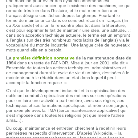
une machine pour éviter des dysfonctionnements est
pratiquement aussi ancien que l’existence des machines, ce qui
remonte très loin dans l’histoire, et le mot « entretien » en
français désigne ces tâches depuis longtemps. Pourtant le
terme de maintenance dans ce sens est récent en français (fin
du XXe siècle) et si on le rencontre plus tôt dans la littérature,
c’est pour exprimer le fait de maintenir une idée, une attitude… ;
dans son acception technique actuelle, le terme est un emprunt
à l’anglais (un des très nombreux mots latins de l’anglais) via le
vocabulaire du monde industriel. Une langue crée de nouveaux
mots quand elle en a besoin.
La
première définition normative
de la maintenance date de
1994
dans un texte de l’AFNOR. Mise à jour en 2001, elle dit «
Ensemble de toutes les actions techniques, administratives et
de management durant le cycle de vie d’un bien, destinées à le
maintenir ou à le rétablir dans un état dans lequel il peut
accomplir la fonction requise. »
C’est que le développement industriel et la sophistication des
outils ont conduit à spécialiser des métiers sur ces opérations
pour en faire une activité à part entière, avec ses règles, ses
techniques et ses formations spécifiques, et même son jargon,
par exemple avec la TMA (tierce maintenance applicative) qui
s’est imposée dans toutes les religions (et que même l’athée
aima…).
Du coup, maintenance et entretien cherchent à redéfinir leurs
périmètres respectifs d’intervention. D’après Wikipédia, « la