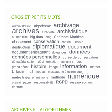
GROS ET PETITS MOTS
archivage
algorithme
Administration
archives
archivistique
archiviste
big data
Charente-Maritime
authenticité
blog
conservation
classement
copie
contenu
diplomatique
document
destruction
données
document engageant
doléances
données personnelles
durée de conservation
faux
dématérialisation
désinformation
entreprise
information
histoire
image
grand débat
Internet
mail
Linkedin
medias
messagerie électronique
numérique
mètre linéaire
méthode
mémoire
RGPD
papier
responsabilité
réseaux sociaux
original
écriture
ARCHIVES ET ALGORITHMES