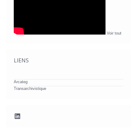
Voir tout
LIENS
Arcateg
Transarchivistique
LinkedIn