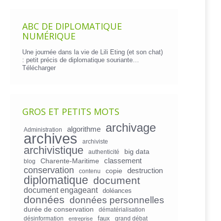
ABC DE DIPLOMATIQUE
NUMÉRIQUE
Une journée dans la vie de Lili Eting (et son chat)
: petit précis de diplomatique souriante…
Télécharger
GROS ET PETITS MOTS
archivage
algorithme
Administration
archives
archiviste
archivistique
big data
authenticité
Charente-Maritime
classement
blog
conservation
copie
destruction
contenu
diplomatique
document
document engageant
doléances
données
données personnelles
durée de conservation
dématérialisation
faux
désinformation
grand débat
entreprise