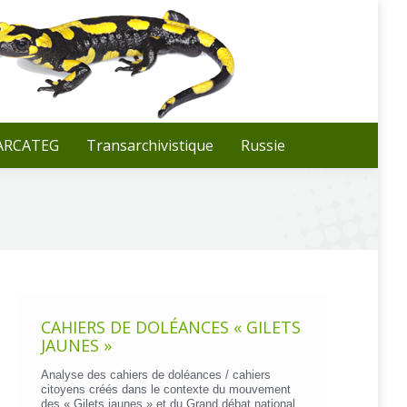
Recherche
:
 ARCATEG
Transarchivistique
Russie
CAHIERS DE DOLÉANCES « GILETS
JAUNES »
Analyse des cahiers de doléances / cahiers
citoyens créés dans le contexte du mouvement
des « Gilets jaunes » et du Grand débat national