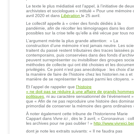
Le texte le plus médiatisé est l’appel, à l’initiative de deu
archivistes et sociologues » intitulé « Pour une mémoire
avril 2020 et dans
Libération
le 25 avril.
Le collectif appelle à « créer des fonds dédiés à la
pandémie, afin de récolter les témoignages dans les dom
possibles sur la crise telle qu’elle a été vécue par tous 
L’argument mérite la plus grande attention: » La
construction d’une mémoire n’est jamais neutre. Les scie
traitent du passé restent tributaires des traces laissées p
contemporains, puis conservées dans des fonds d’archive
peuvent surreprésenter ou invisibiliser des groupes socia
méthodes de collecte qui ont été choisies et les documen
privilégiés. Ce point n’est pas anecdotique : les choix d’a
la manière de faire de l’histoire chez les historien.ne.s et
manière de se représenter le passé parmi les citoyens. »
Et l’appel de rappeler que
l’histoire
« ne doit pas se réduire à une affaire de grands hommes 
politiques
, ni au caractère sensationnel de l’événement »
que « Afin de ne pas reproduire une histoire des dominant
primordial de conserver la mémoire des gens ordinaires 
À noter également cette tribune de l’historienne Marie
Cappart dans
Vivre ici
, dès le 3 avril, « Coronavirus : col
les archives pour ne pas oublier ! »
http://www.vivreici.be
dont je note les extraits suivants: « Il ne faudra pas