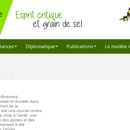
léances
Diplomatique
Publications
Le modèle
onfinement
utale et durable dans
ront de la
 a été une course contre
 mise à l’arrêt, une
n des gestes et des
finement a été
r l’après.