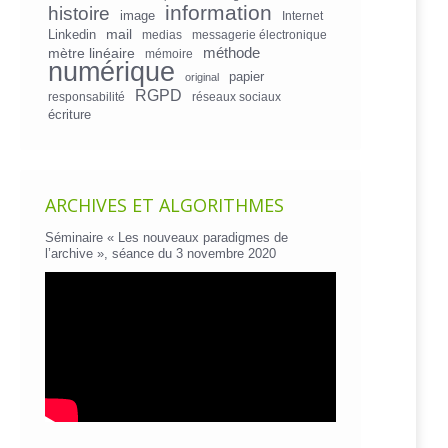
information
histoire
image
Internet
mail
Linkedin
medias
messagerie électronique
mètre linéaire
méthode
mémoire
numérique
papier
original
RGPD
responsabilité
réseaux sociaux
écriture
ARCHIVES ET ALGORITHMES
Séminaire « Les nouveaux paradigmes de
l’archive », séance du 3 novembre 2020