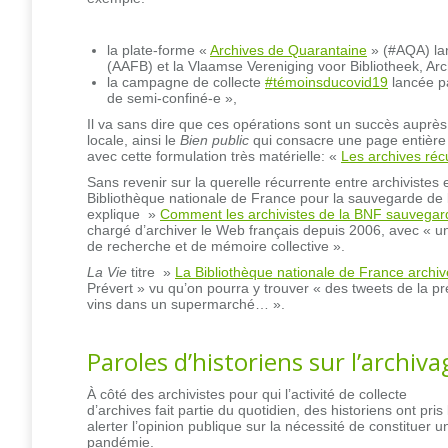
la plate-forme «
Archives de Quarantaine
» (#AQA) lan
(AAFB) et la Vlaamse Vereniging voor Bibliotheek, Ar
la campagne de collecte
#témoinsducovid19
lancée pa
de semi-confiné-e »,
Il va sans dire que ces opérations sont un succès auprès 
locale, ainsi le
Bien public
qui consacre une page entière a
avec cette formulation très matérielle: «
Les archives réc
Sans revenir sur la querelle récurrente entre archivistes et
Bibliothèque nationale de France pour la sauvegarde de 
explique »
Comment les archivistes de la BNF sauvegard
chargé d’archiver le Web français depuis 2006, avec « une
de recherche et de mémoire collective ».
La Vie
titre »
La Bibliothèque nationale de France archiv
Prévert » vu qu’on pourra y trouver « des tweets de la p
vins dans un supermarché… ».
Paroles d’historiens sur l’archiva
À côté des archivistes pour qui l’activité de collecte
d’archives fait partie du quotidien, des historiens ont pri
alerter l’opinion publique sur la nécessité de constituer
pandémie.