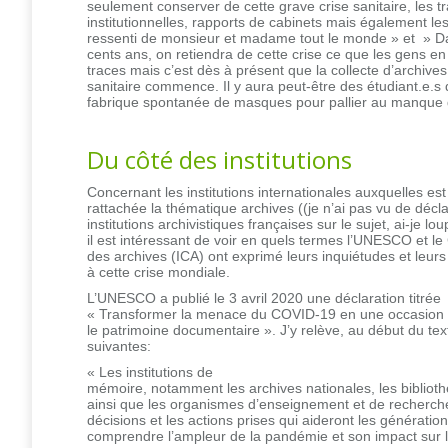
seulement conserver de cette grave crise sanitaire, les t
institutionnelles, rapports de cabinets mais également les
ressenti de monsieur et madame tout le monde » et » D
cents ans, on retiendra de cette crise ce que les gens e
traces mais c’est dès à présent que la collecte d’archives 
sanitaire commence. Il y aura peut-être des étudiant.e.s q
fabrique spontanée de masques pour pallier au manque 
Du côté des institutions
Concernant les institutions internationales auxquelles est
rattachée la thématique archives ((je n’ai pas vu de décl
institutions archivistiques françaises sur le sujet, ai-je l
il est intéressant de voir en quels termes l’UNESCO et le 
des archives (ICA) ont exprimé leurs inquiétudes et leu
à cette crise mondiale.
L’UNESCO a publié le 3 avril 2020 une déclaration titrée
« Transformer la menace du COVID-19 en une occasion 
le patrimoine documentaire ». J’y relève, au début du tex
suivantes:
« Les institutions de
mémoire, notamment les archives nationales, les bibliot
ainsi que les organismes d’enseignement et de recherche
décisions et les actions prises qui aideront les génération
comprendre l’ampleur de la pandémie et son impact sur l