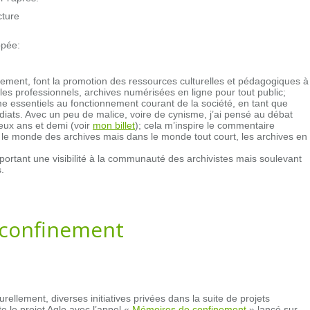
cture
ppée:
llement, font la promotion des ressources culturelles et pédagogiques à
r les professionnels, archives numérisées en ligne pour tout public;
e essentiels au fonctionnement courant de la société, en tant que
diats. Avec un peu de malice, voire de cynisme, j’ai pensé au débat
 deux ans et demi (voir
mon billet
); cela m’inspire le commentaire
ns le monde des archives mais dans le monde tout court, les archives en
ortant une visibilité à la communauté des archivistes mais soulevant
.
 confinement
rellement, diverses initiatives privées dans la suite de projets
 le projet Aqlo avec l’appel «
Mémoires de confinement
» lancé sur