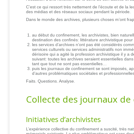
C’est ce qui ressort très nettement de l’écoute et de la le
des médias et des réseaux sociaux pendant la période.
Dans le monde des archives, plusieurs choses m’ont fra
au début du confinement, les archivistes, bien nature
destination des confinés: littérature archivistique pou
les services d’archives n’ont pas été considérés comm
services culturels ou services administratifs non immé
dérisoire qui a agité la profession archivistique il y a
suivant: toutes les archives seraient essentielles da
tant que tout ne sont pas essentielles…
puis les journaux de confinement se sont imposés, app
d’autres problématiques sociétales et professionnelles
Faits. Questions. Analyse.
Collecte des journaux de
Initiatives d’archivistes
L’expérience collective du confinement a suscité, très natu
mémoriels existants. La plus emblématique est sans doute