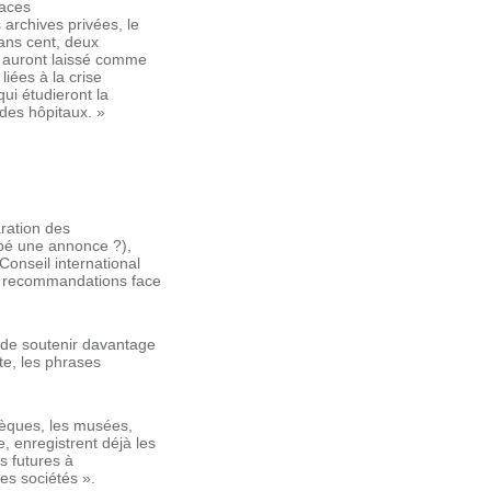
races
 archives privées, le
ans cent, deux
n auront laissé comme
liées à la crise
ui étudieront la
des hôpitaux. »
aration des
oupé une annonce ?),
Conseil international
rs recommandations face
de soutenir davantage
te, les phrases
hèques, les musées,
, enregistrent déjà les
s futures à
es sociétés ».