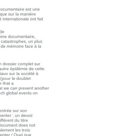
 documentaire est une
ique sur la manière
internationale ont fait
 de
imoine documentaire,
 catastrophes, un plus
s de mémoire face à la
n dossier complet sur
autre épidémie de cette
aux sur la société à
 (pour le doublet
e that a
at we can prevent another
uch global events on
centrée sur son
enter : un devoir
fférent du titre
 document does not
alement les trois
menter / Quel que