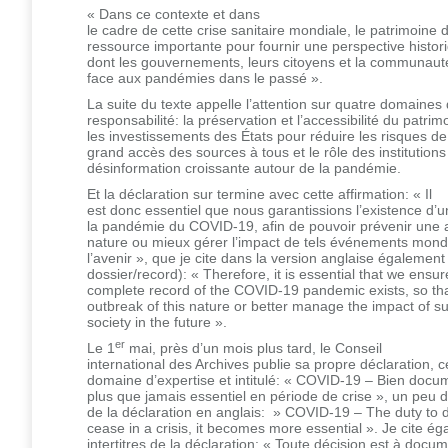
« Dans ce contexte et dans
le cadre de cette crise sanitaire mondiale, le patrimoine
ressource importante pour fournir une perspective histor
dont les gouvernements, leurs citoyens et la communauté 
face aux pandémies dans le passé ».
La suite du texte appelle l’attention sur quatre domaines
responsabilité: la préservation et l’accessibilité du patr
les investissements des États pour réduire les risques de
grand accès des sources à tous et le rôle des institution
désinformation croissante autour de la pandémie.
Et la déclaration sur termine avec cette affirmation: « Il
est donc essentiel que nous garantissions l’existence d’u
la pandémie du COVID-19, afin de pouvoir prévenir une 
nature ou mieux gérer l’impact de tels événements mondi
l’avenir », que je cite dans la version anglaise également
dossier/record): « Therefore, it is essential that we ensur
complete record of the COVID-19 pandemic exists, so th
outbreak of this nature or better manage the impact of s
society in the future ».
er
Le 1
mai, près d’un mois plus tard, le Conseil
international des Archives publie sa propre déclaration, 
domaine d’expertise et intitulé: « COVID-19 – Bien docum
plus que jamais essentiel en période de crise », un peu di
de la déclaration en anglais: » COVID-19 – The duty to
cease in a crisis, it becomes more essential ». Je cite ég
intertitres de la déclaration: « Toute décision est à docu