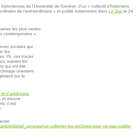
x historiennes de l’Université de Genève, d’un « collectif d’historiens,
 ordinaire de l’extraordinaire » et publié notamment dans
Le Soir
le 24
aines les plus vastes
nos contemporains ».
nces sociales qui
ar les
s. Or, ces traces
ux, suivant les
ts qui ont été
rchivage orientent
 pèsent sur la
et d’arbitrages
, et encore
s, il est
».
lecter
/article/detail_coronavirus-collecter-les-archives-pour-ne-pas-oublier