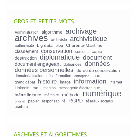
GROS ET PETITS MOTS
archivage
algorithme
Administration
archives
archivistique
archiviste
big data
Charente-Maritime
authenticité
blog
conservation
classement
copie
contenu
diplomatique
document
destruction
données
document engageant
doléances
données personnelles
durée de conservation
faux
dématérialisation
désinformation
entreprise
information
histoire
image
grand débat
Internet
mail
Linkedin
medias
messagerie électronique
numérique
mètre linéaire
méthode
mémoire
RGPD
papier
responsabilité
réseaux sociaux
original
écriture
ARCHIVES ET ALGORITHMES