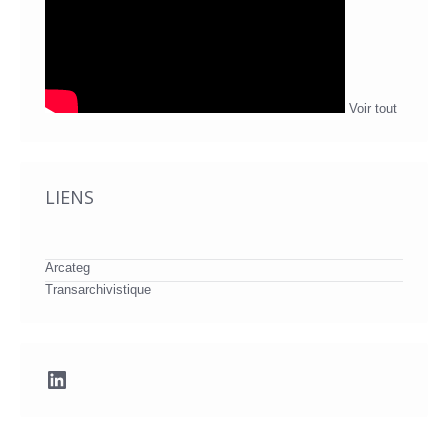
Voir tout
LIENS
Arcateg
Transarchivistique
LinkedIn