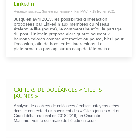
LinkedIn
Réseaux sociaux
,
Société numérique
Par
MAC
15 février 2021
Jusqu’en avril 2019, les possibilités d’interaction
proposées par LinkedIn aux membres du réseau
étaient: le like (pouce), le commentaire et/ou le partage
du post. LinkedIn propose alors quatre nouveaux
boutons colorés comme alternative au pouce, bleui pour
l’occasion, afin de booster les interactions. La
plateforme n’a pas agi sur un coup de tête mais a…
CAHIERS DE DOLÉANCES « GILETS
JAUNES »
Analyse des cahiers de doléances / cahiers citoyens créés
dans le contexte du mouvement des « Gilets jaunes » et du
Grand débat national en 2018-2019, en Charente-
Maritime. Voir le
sommaire de l’étude en cours