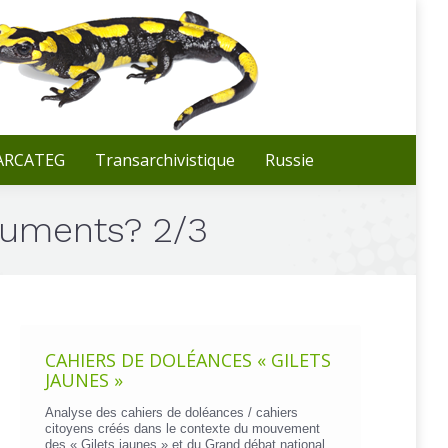
Recherche
:
 ARCATEG
Transarchivistique
Russie
cuments? 2/3
CAHIERS DE DOLÉANCES « GILETS
JAUNES »
Analyse des cahiers de doléances / cahiers
citoyens créés dans le contexte du mouvement
des « Gilets jaunes » et du Grand débat national