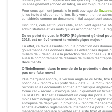
un enseignement (
doceo
en latin), on est toujours dans
Pour ceux qui n’ont jamais lu le petit ouvrage de
Suzanne
je les invite à cliquer sur le lien. Ils y verront, entre a
considérée comme un document initial auquel sont associé
Discutons, cela est toujours utile, et souvent agréable. M
administratives et les mots qui les accompagnent. La rég
De ce point de vue, le RGPD (Règlement général pour
2018, est un événement terminologique majeur.
En effet, ce texte essentiel pour la protection des donné
gouvernance des données dans les entreprises depuis plu
milliers de « délégués à la protection des données » (DP
aussi le comportement de dizaines de milliers d’entrepri
documents.
Officiellement, dans le monde de la protection des d
pas une fake news!
Plus marquant encore, la version anglaise du texte, titr
notion de « record » au profit des « data ». Le mot « rec
records
et les
documents
sont en archivistique anglosaxon
forme car « record » n’évoque pas uniquement un fichie
Le RGPD/GDPR est assurément un coup dur porté au rec
moins terminologiquement parlant, du champ d’application
entreprise de déployer un projet de « records managem
et cette évolution réglementaire internationale porte un 
management naguère si vantée (et à juste titre) et aujour