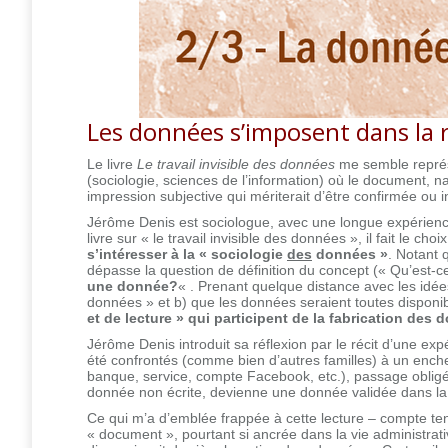
Les données s’imposent dans la 
Le livre
Le travail invisible des données
me semble représ
(sociologie, sciences de l’information) où le document, 
impression subjective qui mériterait d’être confirmée ou
Jérôme Denis est sociologue, avec une longue expérien
livre sur « le travail invisible des données », il fait le cho
s’intéresser à la « sociologie
des
données »
. Notant q
dépasse la question de définition du concept (« Qu’est-
une donnée?
« . Prenant quelque distance avec les idé
données » et b) que les données seraient toutes disponibl
et de lecture » qui participent de la fabrication des
Jérôme Denis introduit sa réflexion par le récit d’une exp
été confrontés (comme bien d’autres familles) à un ench
banque, service, compte Facebook, etc.), passage obligé
donnée non écrite, devienne une donnée validée dans la 
Ce qui m’a d’emblée frappée à cette lecture – compte te
« document », pourtant si ancrée dans la vie administrativ