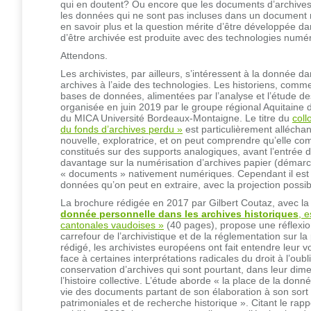
qui en doutent? Ou encore que les documents d’archives
les données qui ne sont pas incluses dans un document n
en savoir plus et la question mérite d’être développée d
d’être archivée est produite avec des technologies numé
Attendons.
Les archivistes, par ailleurs, s’intéressent à la donnée d
archives à l’aide des technologies. Les historiens, comme 
bases de données, alimentées par l’analyse et l’étude de
organisée en juin 2019 par le groupe régional Aquitaine d
du MICA Université Bordeaux-Montaigne. Le titre du
coll
du fonds d’archives perdu »
est particulièrement allécha
nouvelle, exploratrice, et on peut comprendre qu’elle com
constitués sur des supports analogiques, avant l’entrée 
davantage sur la numérisation d’archives papier (démarch
« documents » nativement numériques. Cependant il est int
données qu’on peut en extraire, avec la projection poss
La brochure rédigée en 2017 par Gilbert Coutaz, avec la 
donnée personnelle dans les archives historiques
, 
cantonales vaudoises »
(40 pages), propose une réflexion
carrefour de l’archivistique et de la réglementation sur 
rédigé, les archivistes européens ont fait entendre leur 
face à certaines interprétations radicales du droit à l’oub
conservation d’archives qui sont pourtant, dans leur dime
l’histoire collective. L’étude aborde « la place de la do
vie des documents partant de son élaboration à son sort fi
patrimoniales et de recherche historique ». Citant le rappo