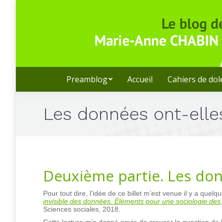
Preamblog
Accueil
Cahiers de do
Les données ont-elle
Deuxième partie. Les do
Pour tout dire, l’idée de ce billet m’est venue il y a quelq
invisible des données. Éléments pour une sociologie des i
Sciences sociales, 2018.
Cette lecture m’a donné envie de creuser la question de 