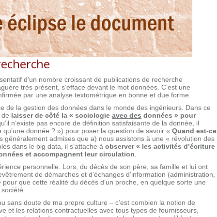
recherche
entatif d’un nombre croissant de publications de recherche
naguère très présent, s’efface devant le mot données. C’est une
 infirmée par une analyse textométrique en bonne et due forme.
ce de la gestion des données dans le monde des ingénieurs. Dans ce
ix de
laisser de côté la « sociologie
avec des
données » pour
u’il n’existe pas encore de définition satisfaisante de la donnée, il
ce qu’une donnée ? ») pour poser la question de savoir «
Quand est-ce
es généralement admises que a) nous assistons à une « révolution des
es dans le big data, il s’attache à
observer « les activités d’écriture
 données et accompagnent leur circulation
.
érience personnelle. Lors, du décès de son père, sa famille et lui ont
evêtrement de démarches et d’échanges d’information (administration,
 pour que cette réalité du décès d’un proche, en quelque sorte une
société.
nu sans doute de ma propre culture – c’est combien la notion de
e et les relations contractuelles avec tous types de fournisseurs,