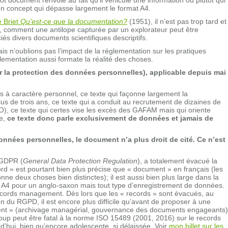
 un concept qui dépasse largement le format A4.
 Briet
Qu’est-ce que la documentation?
(1951), il n’est pas trop tard et
utres, comment une antilope capturée par un explorateur peut être
s divers documents scientifiques descriptifs.
ais n’oublions pas l’impact de la réglementation sur les pratiques
lementation aussi formate la réalité des choses.
 la protection des données personnelles), applicable depuis mai
es à caractère personnel, ce texte qui façonne largement la
s de trois ans, ce texte qui a conduit au recrutement de dizaines de
O), ce texte qui certes vise les excès des GAFAM mais qui oriente
se,
ce texte donc parle exclusivement de données et jamais de
onnées personnelles, le document n’a plus droit de cité. Ce n’est
é GDPR (
General Data Protection Regulation
), a totalement évacué la
ord » est pourtant bien plus précise que « document » en français (les
ne deux choses bien distinctes); il est aussi bien plus large dans la
r A4 pour un anglo-saxon mais tout type d’enregistrement de données.
ords management. Dès lors que les « records » sont évacués, au
 du RGPD, il est encore plus difficile qu’avant de proposer à une
ent » (archivage managérial, gouvernance des documents engageants)
coup peut être fatal à la norme ISO 15489 (2001, 2016) sur le records
d’hui, bien qu’encore adolescente, si délaissée. Voir
mon billet sur les