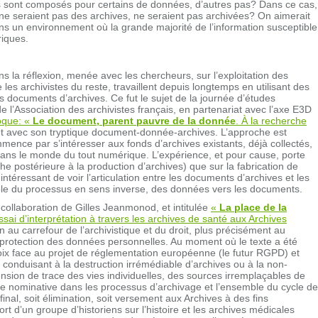
 sont composés pour certains de données, d’autres pas? Dans ce cas,
e seraient pas des archives, ne seraient pas archivées? On aimerait
ans un environnement où la grande majorité de l’information susceptible
riques.
ans la réflexion, menée avec les chercheurs, sur l’exploitation des
les archivistes du reste, travaillent depuis longtemps en utilisant des
s documents d’archives. Ce fut le sujet de la journée d’études
e l’Association des archivistes français, en partenariat avec l’axe E3D
oque: «
Le document, parent pauvre de la donnée
. À la recherche
nt avec son tryptique document-donnée-archives. L’approche est
mence par s’intéresser aux fonds d’archives existants, déjà collectés,
dans le monde du tout numérique. L’expérience, et pour cause, porte
e postérieure à la production d’archives) que sur la fabrication de
éressant de voir l’articulation entre les documents d’archives et les
ible du processus en sens inverse, des données vers les documents.
collaboration de Gilles Jeanmonod, et intitulée
«
La place de la
essai d’interprétation à travers les archives de santé aux Archives
 au carrefour de l’archivistique et du droit, plus précisément au
la protection des données personnelles. Au moment où le texte a été
voix face au projet de réglementation européenne (le futur RGPD) et
li conduisant à la destruction irrémédiable d’archives ou à la non-
nsion de trace des vies individuelles, des sources irremplaçables de
nnée nominative dans les processus d’archivage et l’ensemble du cycle de
nal, soit élimination, soit versement aux Archives à des fins
rt d’un groupe d’historiens sur l’histoire et les archives médicales