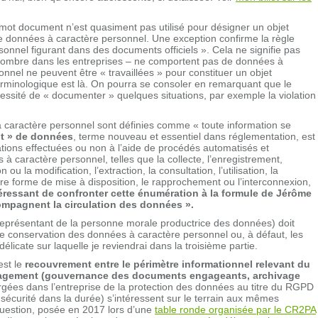
e mot document n’est quasiment pas utilisé pour désigner un objet
e données à caractère personnel. Une exception confirme la règle
onnel figurant dans des documents officiels ». Cela ne signifie pas
n nombre dans les entreprises – ne comportent pas de données à
nnel ne peuvent être « travaillées » pour constituer un objet
minologique est là. On pourra se consoler en remarquant que le
essité de « documenter » quelques situations, par exemple la violation
 à caractère personnel sont définies comme « toute information se
nt » de données
, terme nouveau et essentiel dans réglementation, est
tions effectuées ou non à l’aide de procédés automatisés et
caractère personnel, telles que la collecte, l’enregistrement,
 ou la modification, l’extraction, la consultation, l’utilisation, la
tre forme de mise à disposition, le rapprochement ou l’interconnexion,
ntéressant de confronter cette énumération à la formule de Jérôme
ccompagnent la circulation des données ».
e représentant de la personne morale productrice des données) doit
de conservation des données à caractère personnel ou, à défaut, les
élicate sur laquelle je reviendrai dans la troisième partie.
est le
recouvrement entre le périmètre informationnel relevant du
anagement (gouvernance des documents engageants, archivage
argées dans l’entreprise de la protection des données au titre du RGPD
n sécurité dans la durée) s’intéressent sur le terrain aux mêmes
question, posée en 2017 lors d’une
table ronde organisée par le CR2PA