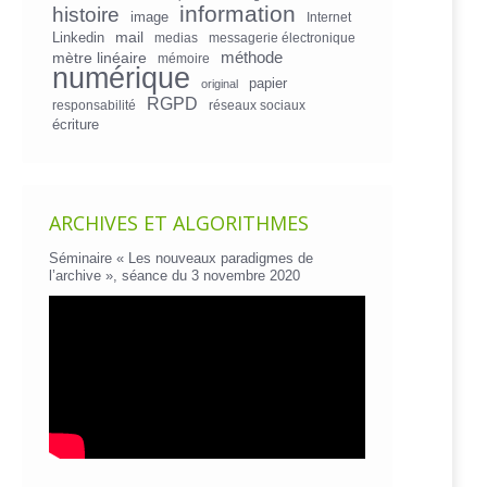
information
histoire
image
Internet
mail
Linkedin
medias
messagerie électronique
mètre linéaire
méthode
mémoire
numérique
papier
original
RGPD
responsabilité
réseaux sociaux
écriture
ARCHIVES ET ALGORITHMES
Séminaire « Les nouveaux paradigmes de
l’archive », séance du 3 novembre 2020