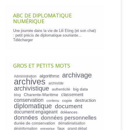
ABC DE DIPLOMATIQUE
NUMÉRIQUE
Une journée dans la vie de Lili Eting (et son chat)
: petit précis de diplomatique souriante…
Télécharger
GROS ET PETITS MOTS
archivage
algorithme
Administration
archives
archiviste
archivistique
big data
authenticité
Charente-Maritime
classement
blog
conservation
copie
destruction
contenu
diplomatique
document
document engageant
doléances
données
données personnelles
durée de conservation
dématérialisation
faux
désinformation
grand débat
entreprise