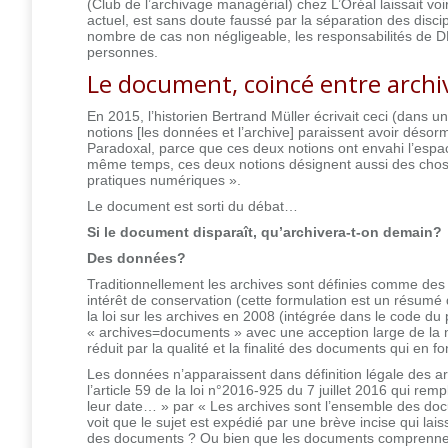
(Club de l’archivage managérial) chez L’Oréal laissait vo
actuel, est sans doute faussé par la séparation des discip
nombre de cas non négligeable, les responsabilités de 
personnes.
Le document, coincé entre archi
En 2015, l’historien Bertrand Müller écrivait ceci (dans u
notions [les données et l’archive] paraissent avoir désorma
Paradoxal, parce que ces deux notions ont envahi l’espac
même temps, ces deux notions désignent aussi des chose
pratiques numériques ».
Le document est sorti du débat…
Si le document disparaît, qu’archivera-t-on demain?
Des données?
Traditionnellement les archives sont définies comme des 
intérêt de conservation (cette formulation est un résumé de
la loi sur les archives en 2008 (intégrée dans le code du
« archives=documents » avec une acception large de la n
réduit par la qualité et la finalité des documents qui en 
Les données n’apparaissent dans définition légale des a
l’article 59 de la loi n°2016-925 du 7 juillet 2016 qui r
leur date… » par « Les archives sont l’ensemble des d
voit que le sujet est expédié par une brève incise qui l
des documents ? Ou bien que les documents comprennen