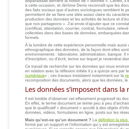
disparaissait derrière la notion de « donnée ». Certes, 
à cette occasion, et Jérôme Denis reconnaît que les do
des faits sociaux que d’autres sociologues semblent le 
permettent de se faire une idée assez claire du caractère
production des données et les activités de lecture et d’écr
que nos partageons ». J’ai envie d’ajouter que ce constat
(certificat, attestation, courrier, contrat, formulaire, r
collectées dans des bases de données, embarquées dans d
formels.
À la lumière de cette expérience personnelle mais aussi 
ethnographique des données, de la façon dont elles sont « 
environnements : laboratoire, administration, banque. Il
d’inscription, ou d’écrit, terme sur lequel je reviendrai dan
Ce travail de recherche sur les données qui nous enviro
en relation avec la réflexion initiée il y a quinze ans pa
numérique
« ; ces travaux insistaient notamment sur la
re
recomposition des documents, alors que les données, le
Les données s’imposent dans la
Il est loisible d’observer cet effacement progressif du doc
En effet, le terme document se teinte peu à peu d’archaï
que le qualificatif « document » accolé à des objets d’i
données, vidéos, formulaires en ligne, posts sur les ré
Mais qu’est-ce qu’un document ?
La
définition la plu
formé par un support et l’information qui y est enregistré
numériques. Si on rappelle encore que l’étymologie du mot