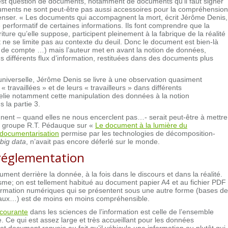
il est question de documents, notamment de documents qu’il faut signer
cuments ne sont peut-être pas aussi accessoires pour la compréhension
penser. « Les documents qui accompagnent la mort, écrit Jérôme Denis,
 performatif de certaines informations. Ils font comprendre que la
iture qu’elle suppose, participent pleinement à la fabrique de la réalité
 ne se limite pas au contexte du deuil. Donc le document est bien-là
elevé de compte …) mais l’auteur met en avant la notion de données,
ifférents flux d’information, restituées dans des documents plus
universelle, Jérôme Denis se livre à une observation quasiment
travaillées » et de leurs « travailleurs » dans différents
 relie notamment cette manipulation des données à la notion
s la partie 3.
nnent – quand elles ne nous encerclent pas…- serait peut-être à mettre
r le groupe R.T. Pédauque sur «
Le document à la lumière du
documentarisation
permise par les technologies de décomposition-
big data
, n’avait pas encore déferlé sur le monde.
 réglementation
ument derrière la donnée, à la fois dans le discours et dans la réalité.
sme; on est tellement habitué au document papier A4 et au fichier PDF
nformation numériques qui se présentent sous une autre forme (bases de
seaux…) est de moins en moins compréhensible.
s courante
dans les sciences de l’information est celle de l’ensemble
e. Ce qui est assez large et très accueillant pour les données
 document renvoie au fait qu’il véhicule une information ou plutôt qui