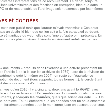
ir diverses interprétations de ce recouvrement. Le débat, toujours
lines universitaires et des fonctions en entreprise, bien que dans un
DPO et de responsable de l’archivage soient exercées par les mêmes
ves et données
n texte non publié mais que l’auteur m’avait transmis): « Ces deux
is un destin lié bien que ce lien soit à la fois paradoxal et récent.
e sémantique du web ; elles sont l’une et l’autre omniprésentes. En
s ou des phénomènes différents entièrement redéfinies par les
« documents » produits dans l’exercice d’une activité présentant un
 l’article 1 de la loi sur les archives de 1979). Lors de la révision de
 patrimoine créé lui-même en 2004), on reste sur l’équivalence
otion de document (tous supports, toutes formes…), le cercle étant
font des « documents d’archives ».
rchives qu’en 2016 (il y a cinq ans, deux ans avant le RGPD) avec
emplace « Les archives sont l’ensemble des documents, quels que soient
ocuments,
y compris les données
, quels que soient leur date… ». On
aisse perplexe. Faut-il entendre que les données sont un sous-ensemble
t forcément données et on le mentionne juste en passant pour ceux