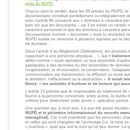
mots du RGPD
.
Chacun peut le vérifier, dans les 99 articles du RGPD, l
documentaire constitué partiellement ou intégralement d
avec l’article 86 consacré aux « données à caractère pers
bien sûr que les documents – car il en existe un certai
caractère personnel ni que les données à caractère perso
documentaire nommé « document » mais la révolution ter
RGPD insiste en revanche à plusieurs reprises sur la néc
de données…
Dans l’article 4 du Règlement (Définitions), les données
rapportant à une personne physique… ».
Le « traiteme
défini comme « toute opération ou tout ensemble d’opéra
appliquées à des données ou des ensembles de données à 
l’organisation, la structuration, la conservation, l’adaptation
communication par transmission, la diffusion ou toute au
la limitation, l’effacement ou la destruction ».
Il serait i
Denis:
« les activités d’écriture et de lecture qui a
L’article 13 précise que le responsable du traitement (l
fournir à la personne concernée, entre autres, la durée 
critères pour déterminer cette durée », opération parfois d
Une question qui, à mon avis, n’a pas été assez étudiée 
RGPD et le périmètre informationnel du records m
managérial)
. Car il est manifeste que les personnes ch
et celles qui sont chargées de l’archivage (i.e. la mise e
« machins », quel que soit le nom qu’on leur donne. La 