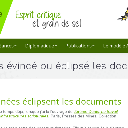
léances
Diplomatique
Publications
Le modèle
s évincé ou éclipsé les do
nnées éclipsent les documents
ue temps déjà, lorsque j’ai lu l’ouvrage de
Jérôme Denis,
Le travail
nfrastructures scripturales
, Paris, Presses des Mines, Collection
la relation entre documents et données. Elle m’a renvoyée à d’autres