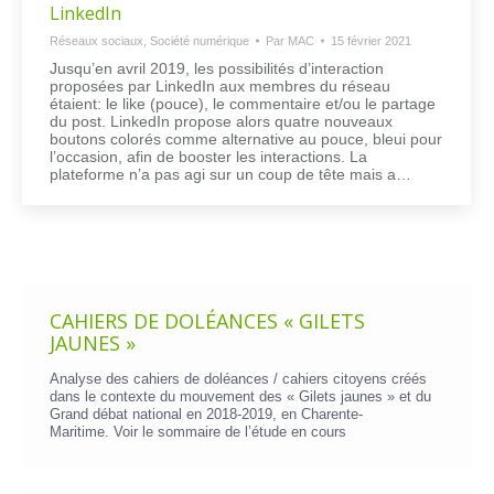
LinkedIn
Réseaux sociaux
,
Société numérique
Par
MAC
15 février 2021
Jusqu’en avril 2019, les possibilités d’interaction
proposées par LinkedIn aux membres du réseau
étaient: le like (pouce), le commentaire et/ou le partage
du post. LinkedIn propose alors quatre nouveaux
boutons colorés comme alternative au pouce, bleui pour
l’occasion, afin de booster les interactions. La
plateforme n’a pas agi sur un coup de tête mais a…
CAHIERS DE DOLÉANCES « GILETS
JAUNES »
Analyse des cahiers de doléances / cahiers citoyens créés
dans le contexte du mouvement des « Gilets jaunes » et du
Grand débat national en 2018-2019, en Charente-
Maritime. Voir le
sommaire de l’étude en cours