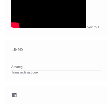
Voir tout
LIENS
Arcateg
Transarchivistique
LinkedIn