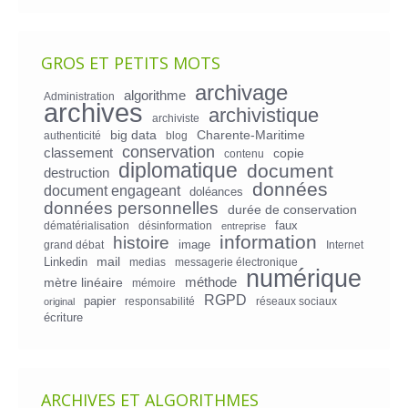
GROS ET PETITS MOTS
archivage
algorithme
Administration
archives
archivistique
archiviste
big data
Charente-Maritime
authenticité
blog
conservation
classement
copie
contenu
diplomatique
document
destruction
données
document engageant
doléances
données personnelles
durée de conservation
faux
dématérialisation
désinformation
entreprise
information
histoire
image
grand débat
Internet
mail
Linkedin
medias
messagerie électronique
numérique
mètre linéaire
méthode
mémoire
RGPD
papier
responsabilité
réseaux sociaux
original
écriture
ARCHIVES ET ALGORITHMES