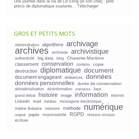
Une journée dans la vie de Lili Eting (et son chat) : petit
précis de diplomatique souriante…
Télécharger
GROS ET PETITS MOTS
archivage
algorithme
Administration
archives
archivistique
archiviste
big data
Charente-Maritime
authenticité
blog
conservation
classement
copie
contenu
diplomatique
document
destruction
données
document engageant
doléances
données personnelles
durée de conservation
faux
dématérialisation
désinformation
entreprise
information
histoire
image
grand débat
Internet
mail
Linkedin
medias
messagerie électronique
numérique
mètre linéaire
méthode
mémoire
RGPD
papier
responsabilité
réseaux sociaux
original
écriture