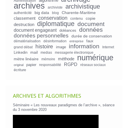
algorithme
Administration
archives
archivistique
archiviste
big data
Charente-Maritime
authenticité
blog
conservation
classement
copie
contenu
diplomatique
document
destruction
données
document engageant
doléances
données personnelles
durée de conservation
faux
dématérialisation
désinformation
entreprise
information
histoire
image
grand débat
Internet
mail
Linkedin
medias
messagerie électronique
numérique
mètre linéaire
méthode
mémoire
RGPD
papier
responsabilité
réseaux sociaux
original
écriture
ARCHIVES ET ALGORITHMES
Séminaire « Les nouveaux paradigmes de l’archive », séance
du 3 novembre 2020