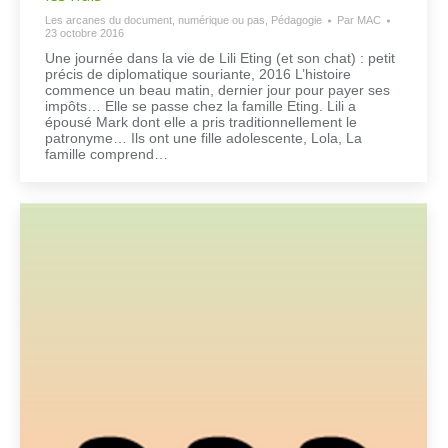
Les arcanes du document, numérique ou pas
,
Pédagogie
Par
MAC
23 octobre 2016
Une journée dans la vie de Lili Eting (et son chat) : petit
précis de diplomatique souriante, 2016 L’histoire
commence un beau matin, dernier jour pour payer ses
impôts… Elle se passe chez la famille Eting. Lili a
épousé Mark dont elle a pris traditionnellement le
patronyme… Ils ont une fille adolescente, Lola, La
famille comprend…