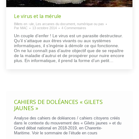
Le virus et la mérule
Billets en -ule
,
Les arcanes du document, numérique ou pas
Par
MAC
13 octobre 2014
4 Commentaires
Un couple d’enfer ! Le virus est un parasite destructeur.
Qu’il s’attaque aux êtres vivants ou aux systèmes
informatiques, il s’ingénie à démolir ce qui fonctionne.
On ne lui connaît pas d’autre objectif que de se repaître
de la maladie d’autrui et de prospérer pour nuire encore
plus. En informatique, il prend la forme d’un petit…
CAHIERS DE DOLÉANCES « GILETS
JAUNES »
Analyse des cahiers de doléances / cahiers citoyens créés
dans le contexte du mouvement des « Gilets jaunes » et du
Grand débat national en 2018-2019, en Charente-
Maritime. Voir le
sommaire de l’étude en cours