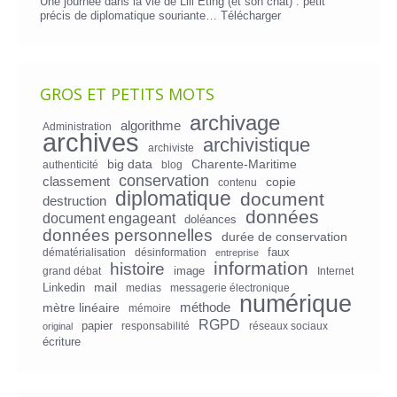
Une journée dans la vie de Lili Eting (et son chat) : petit
précis de diplomatique souriante…
Télécharger
GROS ET PETITS MOTS
archivage
algorithme
Administration
archives
archivistique
archiviste
big data
Charente-Maritime
authenticité
blog
conservation
classement
copie
contenu
diplomatique
document
destruction
données
document engageant
doléances
données personnelles
durée de conservation
faux
dématérialisation
désinformation
entreprise
information
histoire
image
grand débat
Internet
mail
Linkedin
medias
messagerie électronique
numérique
mètre linéaire
méthode
mémoire
RGPD
papier
responsabilité
réseaux sociaux
original
écriture