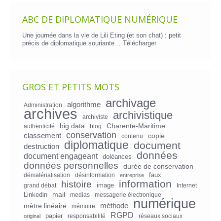
ABC DE DIPLOMATIQUE NUMÉRIQUE
Une journée dans la vie de Lili Eting (et son chat) : petit
précis de diplomatique souriante…
Télécharger
GROS ET PETITS MOTS
archivage
algorithme
Administration
archives
archivistique
archiviste
big data
Charente-Maritime
authenticité
blog
conservation
classement
copie
contenu
diplomatique
document
destruction
données
document engageant
doléances
données personnelles
durée de conservation
faux
dématérialisation
désinformation
entreprise
information
histoire
image
grand débat
Internet
mail
Linkedin
medias
messagerie électronique
numérique
mètre linéaire
méthode
mémoire
RGPD
papier
responsabilité
réseaux sociaux
original