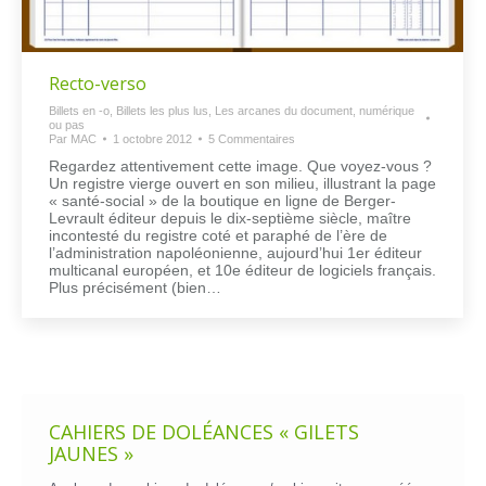
Recto-verso
Billets en -o
,
Billets les plus lus
,
Les arcanes du document, numérique
ou pas
Par
MAC
1 octobre 2012
5 Commentaires
Regardez attentivement cette image. Que voyez-vous ?
Un registre vierge ouvert en son milieu, illustrant la page
« santé-social » de la boutique en ligne de Berger-
Levrault éditeur depuis le dix-septième siècle, maître
incontesté du registre coté et paraphé de l’ère de
l’administration napoléonienne, aujourd’hui 1er éditeur
multicanal européen, et 10e éditeur de logiciels français.
Plus précisément (bien…
CAHIERS DE DOLÉANCES « GILETS
JAUNES »