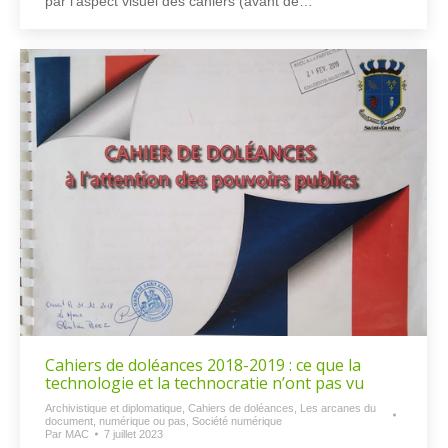
par l’aspect visuel des cahiers (avant de…
Cahiers de doléances 2018-2019 : ce que la
technologie et la technocratie n’ont pas vu
Archivistique et diplomatique
,
Cahiers de doléances
,
Les arcanes du
document, numérique ou pas
,
Société numérique
Par
MAC
7 juillet 2023