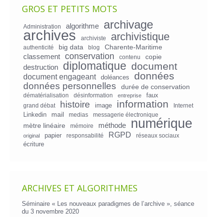
GROS ET PETITS MOTS
archivage
algorithme
Administration
archives
archivistique
archiviste
big data
Charente-Maritime
authenticité
blog
conservation
classement
copie
contenu
diplomatique
document
destruction
données
document engageant
doléances
données personnelles
durée de conservation
faux
dématérialisation
désinformation
entreprise
information
histoire
image
grand débat
Internet
mail
Linkedin
medias
messagerie électronique
numérique
mètre linéaire
méthode
mémoire
RGPD
papier
responsabilité
réseaux sociaux
original
écriture
ARCHIVES ET ALGORITHMES
Séminaire « Les nouveaux paradigmes de l’archive », séance
du 3 novembre 2020