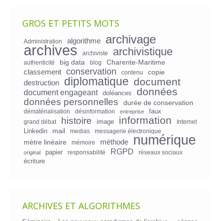
GROS ET PETITS MOTS
archivage
algorithme
Administration
archives
archivistique
archiviste
big data
Charente-Maritime
authenticité
blog
conservation
classement
copie
contenu
diplomatique
document
destruction
données
document engageant
doléances
données personnelles
durée de conservation
faux
dématérialisation
désinformation
entreprise
information
histoire
image
grand débat
Internet
mail
Linkedin
medias
messagerie électronique
numérique
mètre linéaire
méthode
mémoire
RGPD
papier
responsabilité
réseaux sociaux
original
écriture
ARCHIVES ET ALGORITHMES