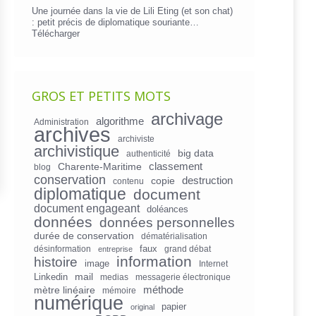
Une journée dans la vie de Lili Eting (et son chat)
: petit précis de diplomatique souriante…
Télécharger
GROS ET PETITS MOTS
archivage
algorithme
Administration
archives
archiviste
archivistique
big data
authenticité
Charente-Maritime
classement
blog
conservation
copie
destruction
contenu
diplomatique
document
document engageant
doléances
données
données personnelles
durée de conservation
dématérialisation
faux
désinformation
grand débat
entreprise
information
histoire
image
Internet
mail
Linkedin
medias
messagerie électronique
mètre linéaire
méthode
mémoire
numérique
papier
original