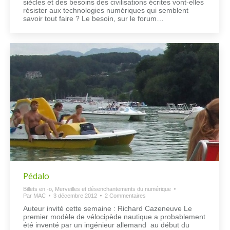
siècles et des besoins des civilisations écrites vont-elles
résister aux technologies numériques qui semblent
savoir tout faire ? Le besoin, sur le forum…
Pédalo
Billets en -o
,
Merveilles et désenchantements du numérique
Par
MAC
3 décembre 2012
2 Commentaires
Auteur invité cette semaine : Richard Cazeneuve Le
premier modèle de vélocipède nautique a probablement
été inventé par un ingénieur allemand au début du