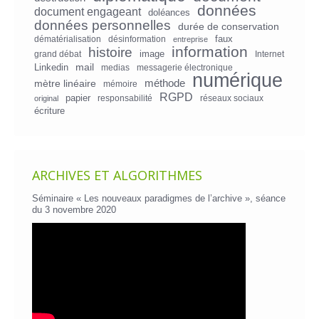
données
document engageant
doléances
données personnelles
durée de conservation
faux
dématérialisation
désinformation
entreprise
information
histoire
image
grand débat
Internet
mail
Linkedin
medias
messagerie électronique
numérique
mètre linéaire
méthode
mémoire
RGPD
papier
responsabilité
réseaux sociaux
original
écriture
ARCHIVES ET ALGORITHMES
Séminaire « Les nouveaux paradigmes de l’archive », séance
du 3 novembre 2020