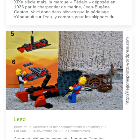
XIXe siècle mais la marque « Pédalo » déposée en
1936 par le charpentier de marine, Jean-Eugène
Canton. Voici donc deux siècles que le pédalage
s’épanouit sur l’eau, y compris pour les skippers du…
Lego
Billets en -o
,
Merveilles et désenchantements du numérique
Par
MAC
26 novembre 2012
2 Commentaires
Auteur invité cette semaine : Lourdes Fuentes