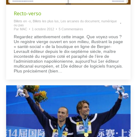
Recto-verso
Billets en -o
,
Billets les plus lus
,
Les arcanes du document, numérique
ou pas
Par
MAC
1 octobre 2012
5 Commentaires
Regardez attentivement cette image. Que voyez-vous ?
Un registre vierge ouvert en son milieu, illustrant la page
« santé-social » de la boutique en ligne de Berger-
Levrault éditeur depuis le dix-septième siècle, maître
incontesté du registre coté et paraphé de l’ère de
l’administration napoléonienne, aujourd’hui 1er éditeur
multicanal européen, et 10e éditeur de logiciels français.
Plus précisément (bien…