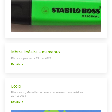
Mètre linéaire – memento
Billets les plus lus
21 mai 2013
Détails
Écolo
Billets en -o
,
Merveilles et désenchantements du numérique
20 mai 2013
Détails