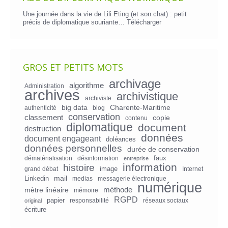
Une journée dans la vie de Lili Eting (et son chat) : petit
précis de diplomatique souriante…
Télécharger
GROS ET PETITS MOTS
archivage
algorithme
Administration
archives
archivistique
archiviste
big data
Charente-Maritime
authenticité
blog
conservation
classement
copie
contenu
diplomatique
document
destruction
données
document engageant
doléances
données personnelles
durée de conservation
faux
dématérialisation
désinformation
entreprise
information
histoire
image
grand débat
Internet
mail
Linkedin
medias
messagerie électronique
numérique
mètre linéaire
méthode
mémoire
RGPD
papier
responsabilité
réseaux sociaux
original
écriture