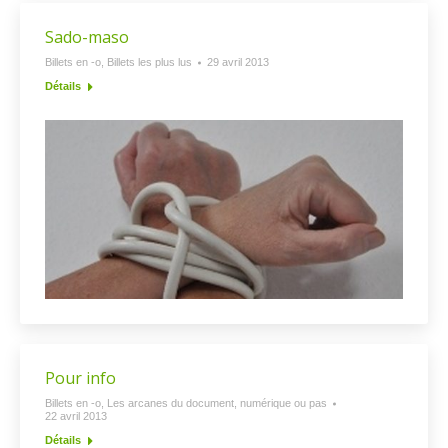
Sado-maso
Billets en -o
,
Billets les plus lus
29 avril 2013
Détails
Pour info
Billets en -o
,
Les arcanes du document, numérique ou pas
22 avril 2013
Détails