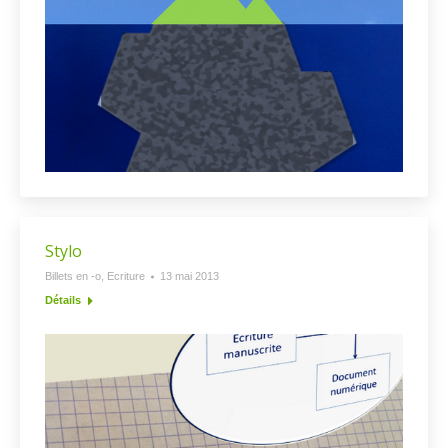
Stylo
Billets en -o
,
Ecriture
13 mai 2013
Détails