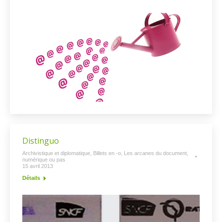
Distinguo
Archivistique et diplomatique
,
Billets en -o
,
Les arcanes du document,
numérique ou pas
15 avril 2013
Détails