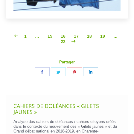
1
…
15
16
17
18
19
…
22
Partager
Partager
Partager
Partager
Partager
sur
sur
sur
sur
Facebook
Twitter
Pinterest
LinkedIn
CAHIERS DE DOLÉANCES « GILETS
JAUNES »
Analyse des cahiers de doléances / cahiers citoyens créés
dans le contexte du mouvement des « Gilets jaunes » et du
Grand débat national en 2018-2019, en Charente-