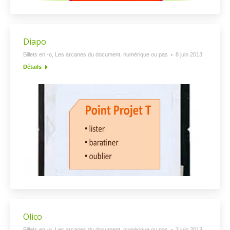
Diapo
Billets en -o
,
Les arcanes du document, numérique ou pas
8 juin 2013
Détails
Olico
Billets en -o
,
Les arcanes du document, numérique ou pas
3 juin 2013