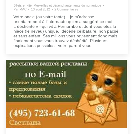
Billets en -ité
,
Merveilles et désenchantements du numérique
Par
MAC
13 août 2012
2 Commentaires
Votre oncle (ou votre tante) – je m’adresse
prioritairement à l’internaute qui m’a suggéré ce mot
« déshérité » –qui vit à Pernarribo et dont vous êtes la
nièce (le neveu) unique, décède célibataire, non pacsé
et sans enfant. Ses millions vous reviennent donc mais
finalement vous vous trouvez déshérité. Plusieurs
explications possibles : votre parent vous…