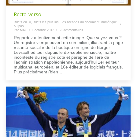
Recto-verso
Billets en -o
,
Billets les plus lus
,
Les arcanes du document, numérique
ou pas
Par
MAC
1 octobre 2012
5 Commentaires
Regardez attentivement cette image. Que voyez-vous ?
Un registre vierge ouvert en son milieu, illustrant la page
« santé-social » de la boutique en ligne de Berger-
Levrault éditeur depuis le dix-septième siècle, maître
incontesté du registre coté et paraphé de l’ère de
l’administration napoléonienne, aujourd’hui 1er éditeur
multicanal européen, et 10e éditeur de logiciels français.
Plus précisément (bien…