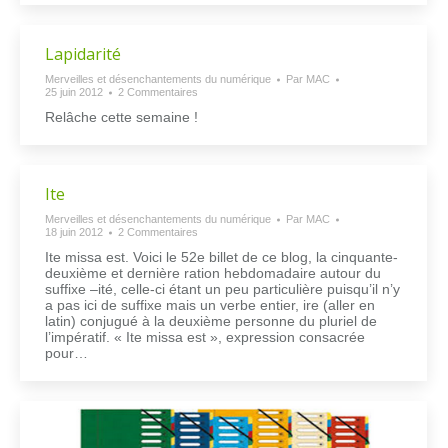
Lapidarité
Merveilles et désenchantements du numérique
Par
MAC
25 juin 2012
2 Commentaires
Relâche cette semaine !
Ite
Merveilles et désenchantements du numérique
Par
MAC
18 juin 2012
2 Commentaires
Ite missa est. Voici le 52e billet de ce blog, la cinquante-
deuxième et dernière ration hebdomadaire autour du
suffixe –ité, celle-ci étant un peu particulière puisqu’il n’y
a pas ici de suffixe mais un verbe entier, ire (aller en
latin) conjugué à la deuxième personne du pluriel de
l’impératif. « Ite missa est », expression consacrée
pour…