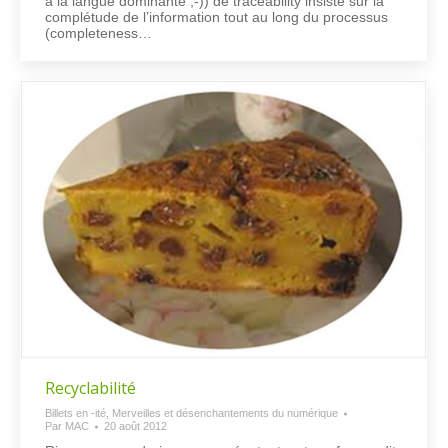
à la langue dominante ;-)) de traceability insiste sur la
complétude de l’information tout au long du processus
(completeness…
Recyclabilité
Billets en -ité
,
Merveilles et désenchantements du numérique
Par
MAC
20 août 2012