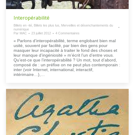
Interopérabilité
Billets en -ité
,
Billets les plus lus
,
Merveilles et désenchantements du
numérique
Par
MAC
23 juillet 2012
4 Commentaires
« Parlons d’interopérabilité, terme englobant bien mal
usité, souvent par facilité, par bien des gens pour
masquer leur incapacité à traiter le fond des choses et
leur manque d’ingéniosité » m’écrit l’un d’entre vous.
Qu’est-ce que l’interopérabilité ? Un mot, tout d’abord,
composé de : un préfixe on ne peut plus contemporain :
inter (voir Internet, international, interactif,
intérimaire…),…