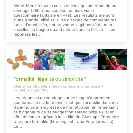
Merci. Merci à toutes celles et ceux qui ont répondu au
sondage (260 réponses dont un tiers via le
questionnaire fantaisie en –ité). Les résultats me sont
d’une grande utilité et, si les dizaines de commentaires,
farcis d’amabilités, ont provoqué la gibbosité de mes
chevilles, je baigne quand même dans la félicité… Les
réponses les…
Formalité : légalité ou simplicité ?
Billets en -ité
,
Merveilles et désenchantements du numérique
Par
MAC
2 juillet 2012
Les réponses au sondage sur ce blog m’apprennent
que formalité est le premier mot que j’ai oublié dans ma
litani-ité. Je m’empresse de me rattraper, en remerciant
ce blogonaute de sa suggestion sérendipitique (j’ai en
effet découvert grâce à lui le film de Giuseppe Tornatore
Une pure formalité (titre original : Una Pura formalità).
Le…