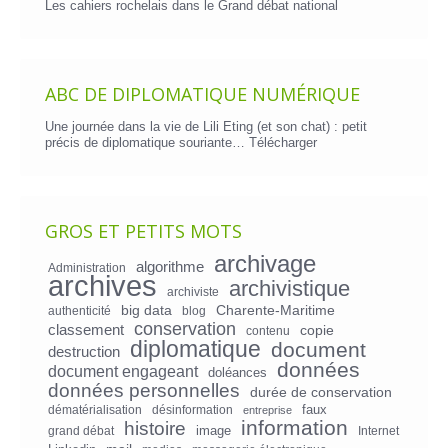
Les cahiers rochelais dans le Grand débat national
ABC DE DIPLOMATIQUE NUMÉRIQUE
Une journée dans la vie de Lili Eting (et son chat) : petit
précis de diplomatique souriante…
Télécharger
GROS ET PETITS MOTS
archivage
algorithme
Administration
archives
archivistique
archiviste
big data
Charente-Maritime
authenticité
blog
conservation
classement
copie
contenu
diplomatique
document
destruction
données
document engageant
doléances
données personnelles
durée de conservation
faux
dématérialisation
désinformation
entreprise
information
histoire
image
grand débat
Internet