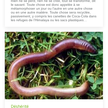
Rien ne se perd, rien ne se crée, tout se transforme, dit
le savant. Toute chose est donc appelée à se
métamorphoser un jour ou l’autre en une autre chose
ou en une autre matière. Toute chose sera recyclée,
passivement, y compris les canettes de Coca-Cola dans
les refuges de l’Himalaya ou les sacs plastiques…
Déshérité