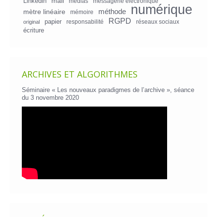
mail
Linkedin
medias
messagerie électronique
numérique
mètre linéaire
méthode
mémoire
RGPD
papier
responsabilité
réseaux sociaux
original
écriture
ARCHIVES ET ALGORITHMES
Séminaire « Les nouveaux paradigmes de l’archive », séance
du 3 novembre 2020